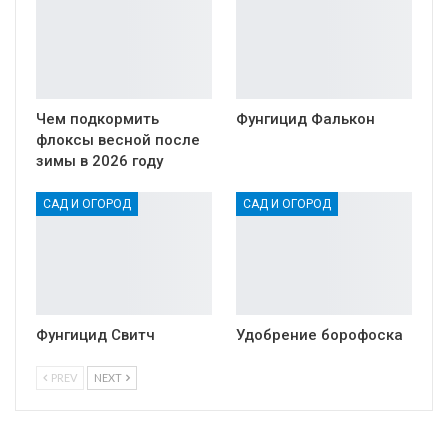
Чем подкормить
Фунгицид Фалькон
флоксы весной после
зимы в 2026 году
САД И ОГОРОД
САД И ОГОРОД
Фунгицид Свитч
Удобрение борофоска
PREV
NEXT