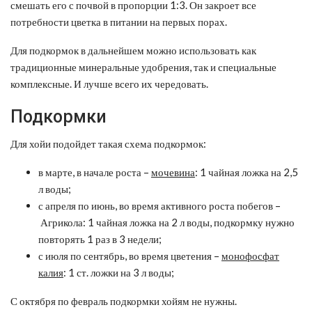
смешать его с почвой в пропорции 1:3. Он закроет все
потребности цветка в питании на первых порах.
Для подкормок в дальнейшем можно использовать как
традиционные минеральные удобрения, так и специальные
комплексные. И лучше всего их чередовать.
Подкормки
Для хойи подойдет такая схема подкормок:
в марте, в начале роста –
мочевина
: 1 чайная ложка на 2,5
л воды;
с апреля по июнь, во время активного роста побегов –
Агрикола: 1 чайная ложка на 2 л воды, подкормку нужно
повторять 1 раз в 3 недели;
с июля по сентябрь, во время цветения –
м
онофосфат
калия
: 1 ст. ложки на 3 л воды;
С октября по февраль подкормки хойям не нужны.