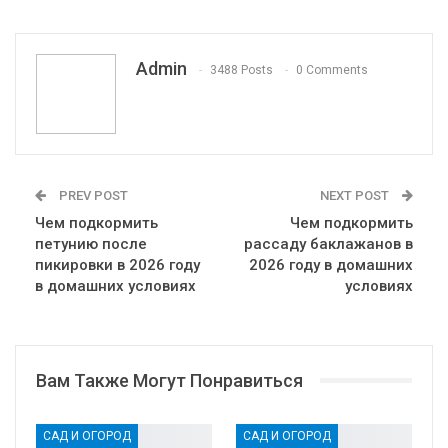
Pinterest
Эл. адрес
Telegram
VK
Viber
Print
OK.ru
Admin
3488 Posts
0 Comments
PREV POST
NEXT POST
Чем подкормить
Чем подкормить
петунию после
рассаду баклажанов в
пикировки в 2026 году
2026 году в домашних
в домашних условиях
условиях
Вам Также Могут Понравиться
САД И ОГОРОД
САД И ОГОРОД