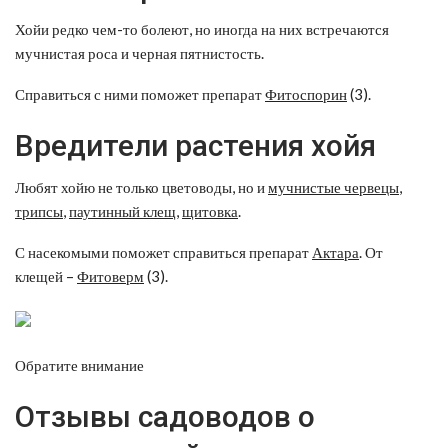
Хойи редко чем-то болеют, но иногда на них встречаются
мучнистая роса и черная пятнистость.
Справиться с ними поможет препарат
Фитоспорин
(3).
Вредители растения хойя
Любят хойю не только цветоводы, но и
мучнистые червецы
,
трипсы
,
паутинный клещ
,
щитовка
.
С насекомыми поможет справиться препарат
Актара
. От
клещей –
Фитоверм
(3).
Обратите внимание
Отзывы садоводов о