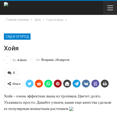
Главная страница
Дача
Сад и огород
САД И ОГОРОД
Хойя
On
Вторник, 28 апреля
By
Admin
0
Share
Хойя – очень эффектная лиана из тропиков. Цветет долго.
Ухаживать просто. Давайте узнаем, какие еще качества сделали
ее популярным комнатным растением