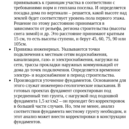
привязываясь к границам участка в соответствии с
требованиями норм и генплана поселка. И определяется
посадка дома по вертикали – решается, какой высоте над
землей будет соответствует уровень пола первого этажа.
Решение по этому расстоянию принимается в
зависимости от рельефа, региона строительства (высоты
снега зимой) и др. Это расстояние принимают кратным
15 см, то есть высоты ступени, и берут 45, 60, 75, 90 или
105см.
Привязка инженерных. Указываются точки
подключения к местным сетям водоснабжения,
канализации, газо- и электроснабжения, нагрузки на
сети, трассы прокладки наружных коммуникаций от
дома до точек подключения. Определяется временное
электро- и водоснабжение в период строительства.
Производится уточнение фундаментов. Основанием для
этого служат инженерно-геологические изыскания. В
готовых проектах фундамент спроектирован под
усредненный тип грунта, с нагрузкой под подошвой
фундамента 1,5 кг/см2 – он проходит без корректировок
в большей части случаев. Но, тем не менее, анализ
соответствия фундамента местному грунту необходим, и
этот анализ может внести корректировки в конструкции
фундаментов.