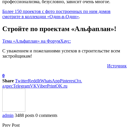
профессионализма, безусловно, зависит очень многое.
Более 150 проектов с фото построенных по ним домов
смотрите в коллекции «Один-в-Один»
.
Стройте по проектам «Альфаплан»!
Тема «Альфаплан» на ФорумХаус:
С уважением и пожеланиями успехов в строительстве всем
застройщикам!
Источник
0
Share
Twitter
ReddIt
WhatsApp
Pinterest
Эл.
адрес
Telegram
VK
Viber
Print
OK.ru
admin
3488 posts
0 comments
Prev Post