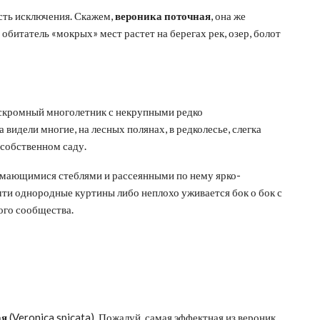
есть исключения. Скажем,
вероника поточная
, она же
обитатель «мокрых» мест растет на берегах рек, озер, болот
 скромный многолетник с некрупными редко
идели многие, на лесных полянах, в редколесье, слегка
 собственном саду.
имающимися стеблями и рассеянными по нему ярко-
ти однородные куртины либо неплохо уживается бок о бок с
ого сообщества.
ая
(Veronica spicata). Пожалуй, самая эффектная из вероник,