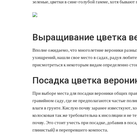
зеленые, цветки в сине-голубой гамме, хотя бывают
Выращивание цветка ве
Вполне ожидаемо, что многолетние вероники разных
ухищрений, нашли свое место в садах, радуя любит
присмотреться к некоторым видам определенно сто
Посадка цветка верони
При выборе места для посадки вероники общих прав
гравийном саду, где не предполагаются частые пол
влаги в грунте. Кислую почву заранее известкуют, хо
колосковая так же требовательна к инсоляции и не т
почву. Это стоит учесть при посадке, добавив в пос
глинистый) и перепревшего компоста.