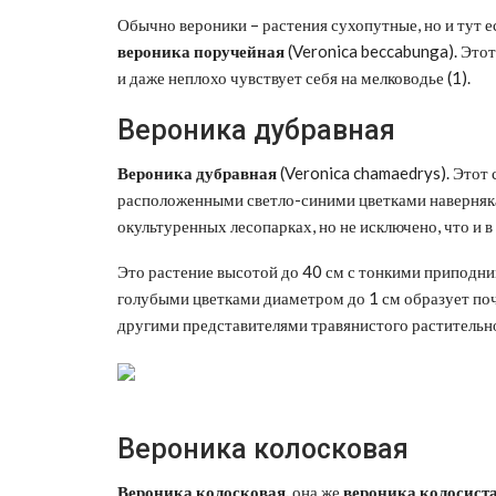
Обычно вероники – растения сухопутные, но и тут 
вероника поручейная
(Veronica beccabunga). Этот 
и даже неплохо чувствует себя на мелководье (1).
Вероника дубравная
Вероника дубравная
(Veronica chamaedrys). Этот
расположенными светло-синими цветками наверняка в
окультуренных лесопарках, но не исключено, что и в
Это растение высотой до 40 см с тонкими приподн
голубыми цветками диаметром до 1 см образует поч
другими представителями травянистого растительн
Вероника колосковая
Вероника колосковая,
она же
вероника колосист