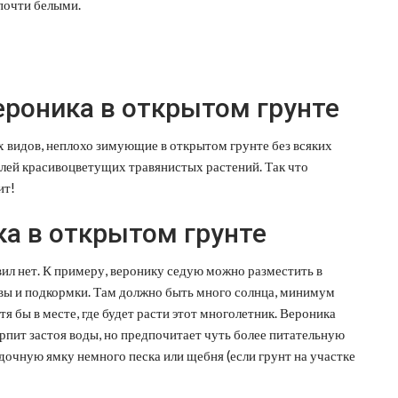
 почти белыми.
роника в открытом грунте
 видов, неплохо зимующие в открытом грунте без всяких
елей красивоцветущих травянистых растений. Так что
ит!
ка в открытом грунте
ил нет. К примеру, веронику седую можно разместить в
ивы и подкормки. Там должно быть много солнца, минимум
тя бы в месте, где будет расти этот многолетник. Вероника
ерпит застоя воды, но предпочитает чуть более питательную
адочную ямку немного песка или щебня (если грунт на участке