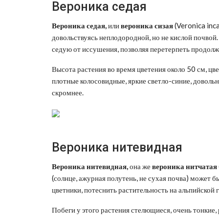
Вероника седая
Вероника седая,
или
вероника сизая
(Veronica inc
довольствуясь неплодородной, но не кислой почвой
седую от иссушения, позволяя перетерпеть продол
Высота растения во время цветения около 50 см, цв
плотные колосовидные, яркие светло-синие, довольн
скромнее.
Вероника нитевидная
Вероника нитевидная,
она же
вероника нитчатая
(солнце, ажурная полутень, не сухая почва) может 
цветники, потеснить растительность на альпийской г
Побеги у этого растения стелющиеся, очень тонкие,