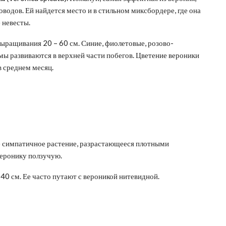
оводов. Ей найдется место и в стильном миксбордере, где она
 невесты.
выращивания 20 – 60 см. Синие, фиолетовые, розово-
ы развиваются в верхней части побегов. Цветение вероники
в среднем месяц.
е симпатичное растение, разрастающееся плотными
веронику ползучую.
 40 см. Ее часто путают с вероникой нитевидной.