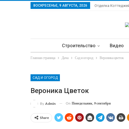
ВОСКРЕСЕНЬЕ, 9 АВГУСТА, 2026
Отделка Коттедже
Строительство
Видео
Главная страница
Дача
Сад и огород
Вероника цветок
Ла
САД И ОГОРОД
Вероника Цветок
On
Понедельник, 9 сентября
By
Admin
Share