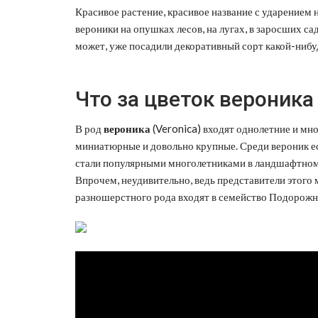
Красивое растение, красивое название с ударением 
вероники на опушках лесов, на лугах, в заросших са
может, уже посадили декоративный сорт какой-нибу
Что за цветок вероника
В род
вероника
(Veronica) входят однолетние и мн
миниатюрные и довольно крупные. Среди вероник е
стали популярными многолетниками в ландшафтном 
Впрочем, неудивительно, ведь представители этого 
разношерстного рода входят в семейство Подорожн