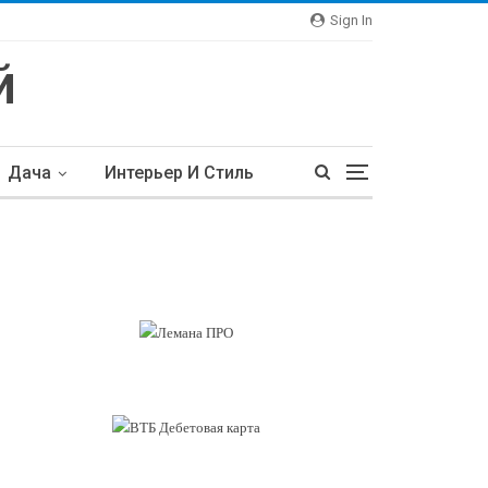
Sign In
Дача
Интерьер И Стиль
тьи