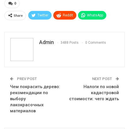
0
Share
Twitter
ReddIt
WhatsApp
Pinterest
Эл. адрес
Telegram
VK
Viber
Print
OK.ru
Admin
3488 Posts
0 Comments
PREV POST
NEXT POST
Чем покрасить дерево:
Налоги по новой
рекомендации по
кадастровой
выбору
стоимости: чего ждать
лакокрасочных
материалов