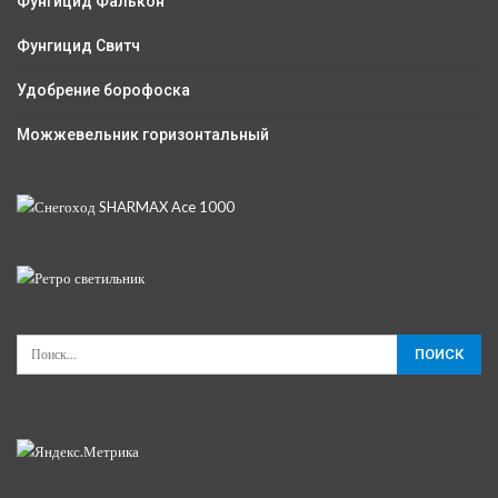
Фунгицид Фалькон
Фунгицид Свитч
Удобрение борофоска
Можжевельник горизонтальный