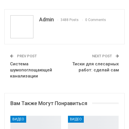
Pinterest
Эл. адрес
Telegram
VK
Viber
Print
OK.ru
Admin
3488 Posts
0 Comments
PREV POST
NEXT POST
Система
Тиски для слесарных
шумопоглощающей
работ: сделай сам
канализации
Вам Также Могут Понравиться
ВИДЕО
ВИДЕО