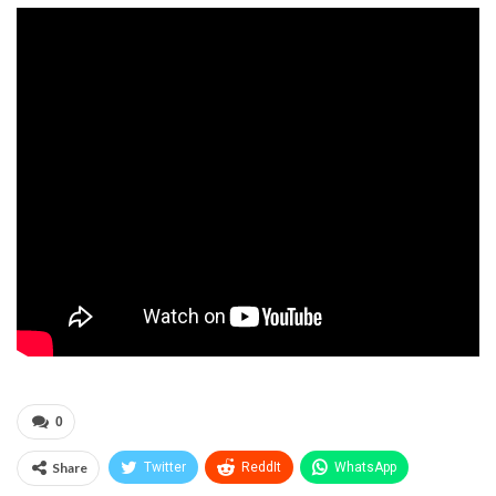
0
Share
Twitter
ReddIt
WhatsApp