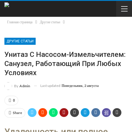
Главная страница
Другие статьи
ДРУГИЕ СТАТЬИ
Унитаз С Насосом-Измельчителем:
Санузел, Работающий При Любых
Условиях
Last updated
Понедельник, 2 августа
By
Admin
0
Share
Удаленность или полное