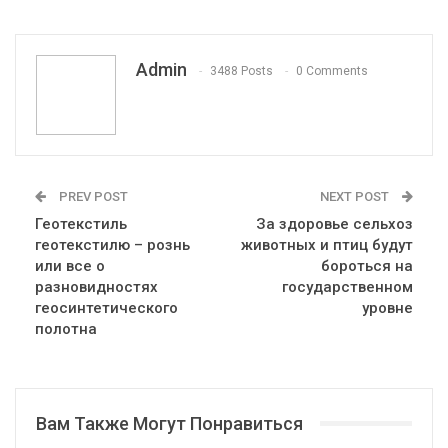
Pinterest
Эл. адрес
Telegram
VK
Viber
Print
OK.ru
Admin
3488 Posts
0 Comments
PREV POST
NEXT POST
Геотекстиль
За здоровье сельхоз
геотекстилю – рознь
животных и птиц будут
или все о
бороться на
разновидностях
государственном
геосинтетического
уровне
полотна
Вам Также Могут Понравиться