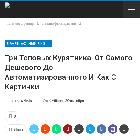
Главная страница
Ландшафтный дизайн
ЛАНДШАФТНЫЙ ДИЗАЙН
Три Топовых Курятника: От Самого
Дешевого До
Автоматизированного И Как С
Картинки
On
Суббота, 20 октября
By
Admin
0
Share