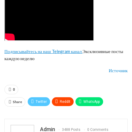
Подписывайтесь на наш Telegram канал
Эксклюзивные посты
каждую неделю
Источник
0
Share
Twitter
ReddIt
WhatsApp
Pinterest
Эл. адрес
Telegram
VK
Viber
Print
OK.ru
Admin
3488 Posts
0 Comments