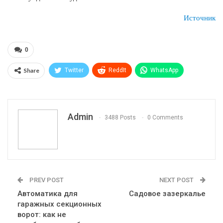
Источник
0
Share
Twitter
ReddIt
WhatsApp
Pinterest
Эл. адрес
Telegram
VK
Viber
Print
OK.ru
Admin
3488 Posts
0 Comments
PREV POST
NEXT POST
Автоматика для
Садовое зазеркалье
гаражных секционных
ворот: как не