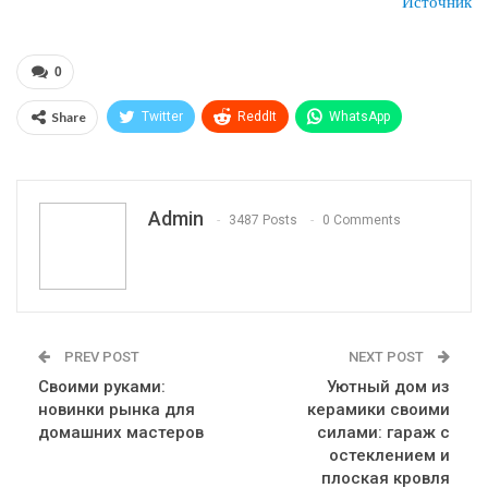
Источник
0
Share
Twitter
ReddIt
WhatsApp
Pinterest
Эл. адрес
Telegram
VK
Viber
Print
OK.ru
Admin
3487 Posts
0 Comments
PREV POST
NEXT POST
Своими руками:
Уютный дом из
новинки рынка для
керамики своими
домашних мастеров
силами: гараж с
остеклением и
плоская кровля