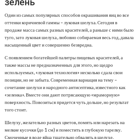
зелень
Один из самых популярных способов окрашивания яиц во все
оттенки коричневой гаммы – луковая шелуха. Сегодня в
продаже масса самых разных красителей, а раньше с ними было
туго, зато луковая шелуха, любовно собираемая весь год, давала
насыщенный цвет и совершенно безвредна.
С появлением богатейшей палитры пищевых красителей, а
также массы не предназначенных для этого, но щедро
используемых, «луковая технология» несколько сдала свои
позиции, но не забыта. Современная вариация на тему –
сочетание шелухи и народного антисептика, известного как
«зеленка». Вместе они дают потрясающую «мраморную»
поверхность. Повозиться придется чуть дольше, но результат
того стоит.
Шелуху, желательно разных цветов, помять или нарезать на
мелкие кусочки (до 1 см) и поместить в глубокую тарелку.
Смоченные в воде яйца тщательно обвалять в шелухе.