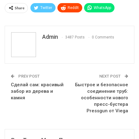
Share
Twitter
ReddIt
WhatsApp
Pinterest
Эл. адрес
Telegram
VK
Viber
Print
OK.ru
Admin
3487 Posts
0 Comments
PREV POST
NEXT POST
Сделай сам: красивый
Быстрое и безопасное
забор из дерева и
соединение труб:
камня
особенности нового
пресс-бустера
Pressgun от Viega