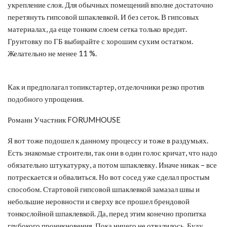
укрепление слоя. Для обычных помещений вполне достаточно
перетянуть гипсовой шпаклевкой. И без сеток. В гипсовых
материалах, да еще тонким слоем сетка только вредит.
Грунтовку по ГБ выбирайте с хорошим сухим остатком.
Желательно не менее 11 %.
Как и предполагал топикстартер, отделочники резко против
подобного упрощения.
Романн Участник FORUMHOUSE
Я вот тоже подошел к данному процессу и тоже в раздумьях.
Есть знакомые строители, так они в один голос кричат, что надо
обязательно штукатурку, а потом шпаклевку. Иначе никак – все
потрескается и обвалиться. Но вот сосед уже сделал простым
способом. Стартовой гипсовой шпаклевкой замазал швы и
небольшие неровности и сверху все прошел брендовой
тонкослойной шпаклевкой. Да, перед этим конечно пропитка
глубокого проникновения. Пока ничего не отвалилось. Буду