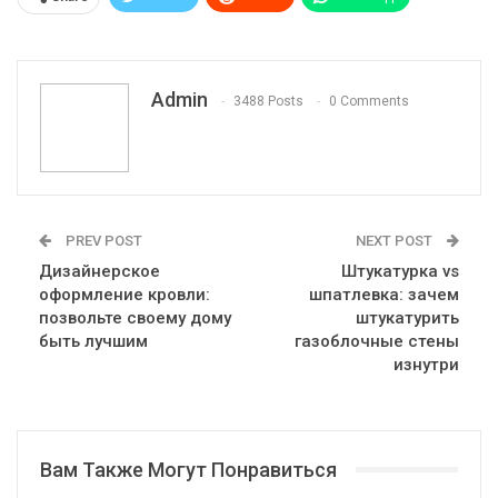
Pinterest
Эл. адрес
Telegram
VK
Viber
Print
OK.ru
Admin
3488 Posts
0 Comments
PREV POST
NEXT POST
Дизайнерское
Штукатурка vs
оформление кровли:
шпатлевка: зачем
позвольте своему дому
штукатурить
быть лучшим
газоблочные стены
изнутри
Вам Также Могут Понравиться