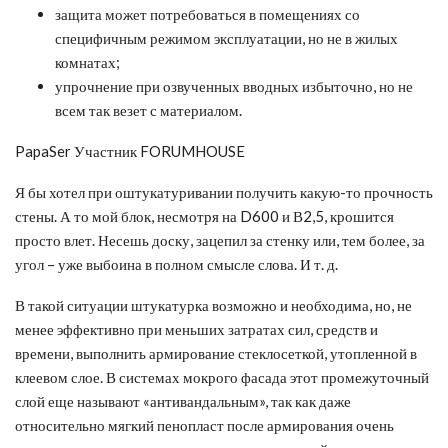
защита может потребоваться в помещениях со
специфичным режимом эксплуатации, но не в жилых
комнатах;
упрочнение при озвученных вводных избыточно, но не
всем так везет с материалом.
PapaSer Участник FORUMHOUSE
Я бы хотел при оштукатуривании получить какую-то прочность
стены. А то мой блок, несмотря на D600 и В2,5, крошится
просто влет. Несешь доску, зацепил за стенку или, тем более, за
угол – уже выбоина в полном смысле слова. И т. д.
В такой ситуации штукатурка возможно и необходима, но, не
менее эффективно при меньших затратах сил, средств и
времени, выполнить армирование стеклосеткой, утопленной в
клеевом слое. В системах мокрого фасада этот промежуточный
слой еще называют «антивандальным», так как даже
относительно мягкий пенопласт после армирования очень