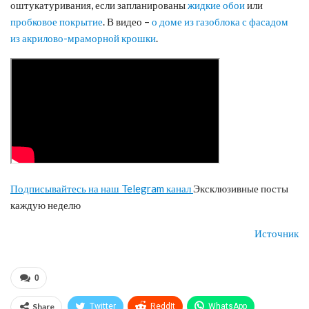
оштукатуривания, если запланированы
жидкие обои
или
пробковое покрытие
. В видео –
о доме из газоблока с фасадом
из акрилово-мраморной крошки
.
Подписывайтесь на наш Telegram канал
Эксклюзивные посты
каждую неделю
Источник
0
Share
Twitter
ReddIt
WhatsApp