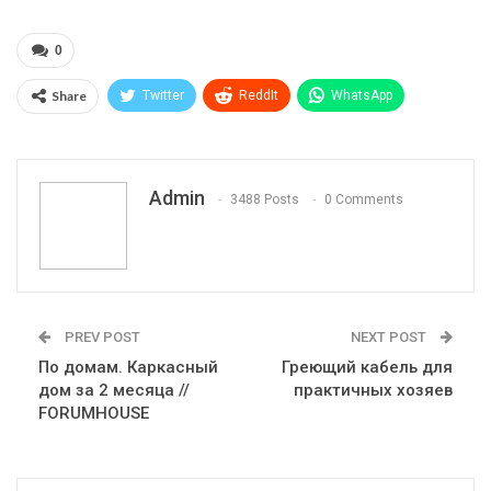
0
Share
Twitter
ReddIt
WhatsApp
Pinterest
Эл. адрес
Telegram
VK
Viber
Print
OK.ru
Admin
3488 Posts
0 Comments
PREV POST
NEXT POST
По домам. Каркасный
Греющий кабель для
дом за 2 месяца //
практичных хозяев
FORUMHOUSE