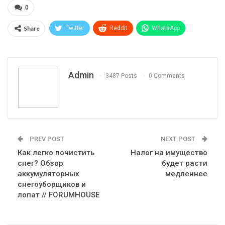
0
Share
Twitter
ReddIt
WhatsApp
Pinterest
Эл. адрес
Telegram
VK
Viber
Print
OK.ru
Admin
3487 Posts
0 Comments
PREV POST
NEXT POST
Как легко почистить
Налог на имущество
снег? Обзор
будет расти
аккумуляторных
медленнее
снегоуборщиков и
лопат // FORUMHOUSE