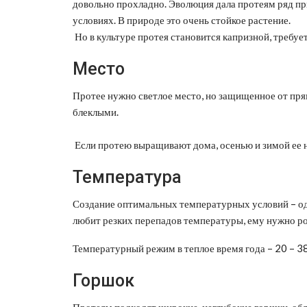
довольно прохладно. Эволюция дала протеям ряд пр
условиях. В природе это очень стойкое растение.
Но в культуре протея становится капризной, требуе
Место
Протее нужно светлое место, но защищенное от пря
блеклыми.
Если протею выращивают дома, осенью и зимой ее 
Температура
Создание оптимальных температурных условий – од
любит резких перепадов температуры, ему нужно ро
Температурный режим в теплое время года – 20 – 38 
Горшок
Протеям подходят широкие, неглубокие горшки, об