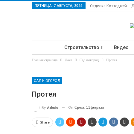
ПЯТНИЦА, 7 АВГУСТА, 2026
Отделка Коттеджей – 
Строительство
Видео
Главная страница
Дача
Сад и огород
Протея
Ла
САД И ОГОРОД
Протея
On
Среда, 11 февраля
By
Admin
Share