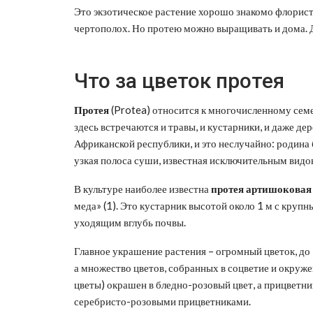
Это экзотическое растение хорошо знакомо флорист
чертополох. Но протею можно выращивать и дома. Д
Что за цветок протея
Протея
(Protea) относится к многочисленному семе
здесь встречаются и травы, и кустарники, и даже 
Африканской республики, и это неслучайно: родина
узкая полоса суши, известная исключительным видо
В культуре наиболее известна
протея артишоковая
меда» (1). Это кустарник высотой около 1 м с круп
уходящим вглубь почвы.
Главное украшение растения – огромный цветок, до 3
а множество цветов, собранных в соцветие и окруже
цветы) окрашен в бледно-розовый цвет, а прицветник
серебристо-розовыми прицветниками.