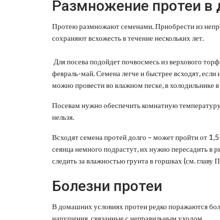
Размножение протеи в 
Протею размножают семенами. Приобрести из непро
сохраняют всхожесть в течение нескольких лет.
Для посева подойдет почвосмесь из верхового торфа
февраль-май. Семена легче и быстрее всходят, если
можно провести во влажном песке, в холодильнике в
Посевам нужно обеспечить комнатную температуру.
нельзя.
Всходят семена протей долго – может пройти от 1,5
сеянца немного подрастут, их нужно пересадить в
следить за влажностью грунта в горшках (см. главу П
Болезни протеи
В домашних условиях протеи редко поражаются боле
нарушения, связанные с неправильным уходом.