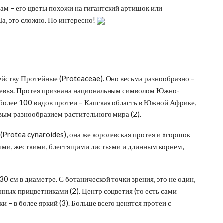
ам – его цветы похожи на гигантский артишок или
а, это сложно. Но интересно!
йству Протейные (Proteaceae). Оно весьма разнообразно –
деревья. Протея признана национальным символом Южно-
 более 100 видов протеи – Капская область в Южной Африке,
вым разнообразием растительного мира (2).
(Protea cynaroides), она же королевская протея и «горшок
ными, жесткими, блестящими листьями и длинным корнем,
0 см в диаметре. С ботанической точки зрения, это не один,
нных прицветниками (2). Центр соцветия (то есть сами
и – в более яркий (3). Больше всего ценятся протеи с