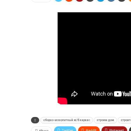
сборно-монолитный ж/б каркас
строим дом
строит
Share
Twitter
ReddIt
Pinterest