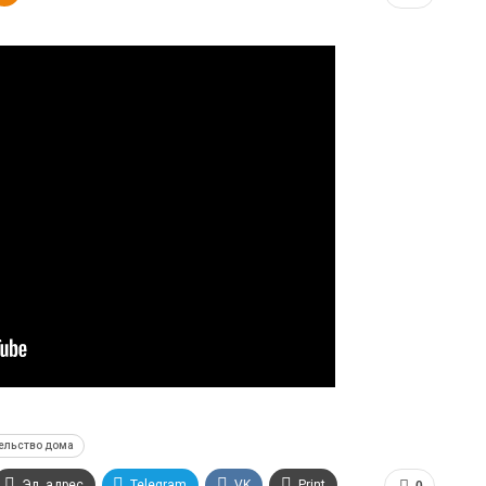
ельство дома
Эл. адрес
Telegram
VK
Print
0