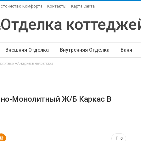
остоинство Комфорта
Контакты
Карта Сайта
Внешняя Отделка
Внутренняя Отделка
Баня
олитный ж/б каркас в малоэтажке
ндшафтный Дизайн
Элитная Отделка
Другие Ста
рно-Монолитный Ж/б Каркас В
0