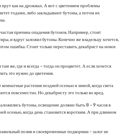
 прут как на дрожжах. А вот с цветением проблемы
ветет годами, либо закладывают бутоны, а потом их
ны.
 частая причина опадения бутонов. Например, стоит
иры, и вдруг заложил бутоны. Конечно же владельцу хочется,
 этом ошибка. Стоит только переставить декабрист на новое
ам же, где и всегда – тогда он процветет. А если хочется
лать это нужно до цветения.
комнатные растения поздней осенью и зимой, когда света
ются повсеместно. Но декабристу это только во вред.
 заложились бутоны, освещение должно быть 8 – 9 часов в
ей осенью, когда день становится коротким. А при длинном
авильный полив и своевременные подкормки – залог не