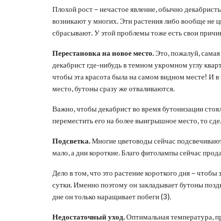
Плохой рост – нечастое явление, обычно декабристы
возникают у многих. Эти растения либо вообще не ц
сбрасывают. У этой проблемы тоже есть свои причи
Перестановка на новое место.
Это, пожалуй, самая
декабрист где-нибудь в темном укромном углу кварт
чтобы эта красота была на самом видном месте! И в
место, бутоны сразу же отваливаются.
Важно, чтобы декабрист во время бутонизации стоял т
переместить его на более выигрышное место, то сде
Подсветка.
Многие цветоводы сейчас подсвечивают 
мало, а дни короткие. Благо фитолампы сейчас прода
Дело в том, что это растение короткого дня – чтобы
сутки. Именно поэтому он закладывает бутоны поздн
дне он только наращивает побеги (3).
Недостаточный уход.
Оптимальная температура, пр