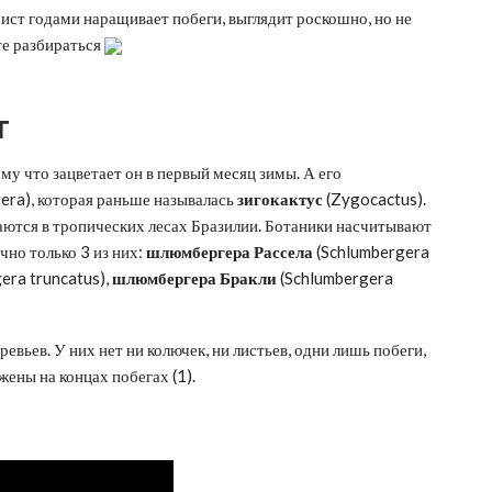
ст годами наращивает побеги, выглядит роскошно, но не
те разбираться
т
му что зацветает он в первый месяц зимы. А его
era), которая раньше называлась
зигокактус
(Zygocactus).
чаются в тропических лесах Бразилии. Ботаники насчитывают
но только 3 из них:
шлюмбергера Рассела
(Schlumbergera
era truncatus),
шлюмбергера Бракли
(Schlumbergera
евьев. У них нет ни колючек, ни листьев, одни лишь побеги,
ены на концах побегах (1).