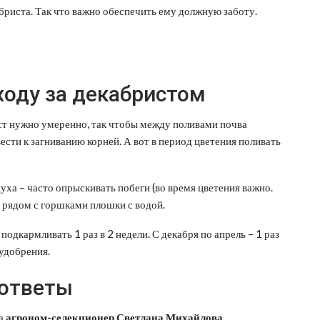
бриста. Так что важно обеспечить ему должную заботу.
ходу за декабристом
ст нужно умеренно, так чтобы между поливами почва
сти к загниванию корней. А вот в период цветения поливать
ха – часто опрыскивать побеги (во время цветения важно.
ь рядом с горшками плошки с водой.
одкармливать 1 раз в 2 недели. С декабря по апрель – 1 раз
 удобрения.
 ответы
ла
агроном-селекционер Светлана Михайлова.