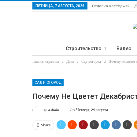
ПЯТНИЦА, 7 АВГУСТА, 2026
Отделка Коттеджей – 
Строительство
Видео
Главная страница
Дача
Сад и огород
Почему не цветет 
Ла
САД И ОГОРОД
Почему Не Цветет Декабрис
On
Четверг, 29 августа
By
Admin
Share