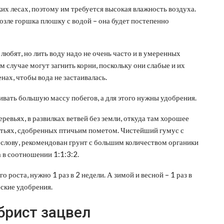
их лесах, поэтому им требуется высокая влажность воздуха.
озле горшка плошку с водой – она будет постепенно
любят, но лить воду надо не очень часто и в умеренных
м случае могут загнить корни, поскольку они слабые и их
нах, чтобы вода не застаивалась.
ать большую массу побегов, а для этого нужны удобрения.
еревьях, в развилках ветвей без земли, откуда там хорошее
стьях, сдобренных птичьим пометом. Чистейший гумус с
 слову, рекомендован грунт с большим количеством органики
а в соотношении 1:1:3:2.
 роста, нужно 1 раз в 2 недели. А зимой и весной – 1 раз в
еские удобрения.
брист зацвел