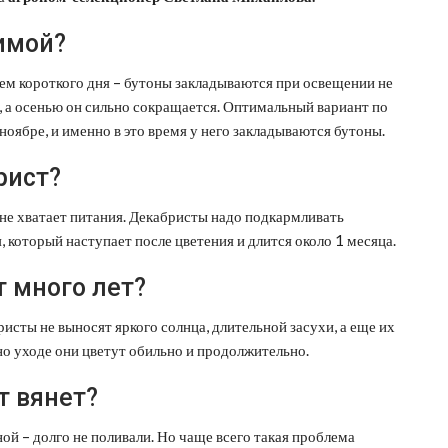
имой?
ием короткого дня – бутоны закладываются при освещении не
в, а осенью он сильно сокращается. Оптимальный вариант по
ноябре, и именно в это время у него закладываются бутоны.
рист?
ю не хватает питания. Декабристы надо подкармливать
, который наступает после цветения и длится около 1 месяца.
т много лет?
исты не выносят яркого солнца, длительной засухи, а еще их
о уходе они цветут обильно и продолжительно.
т вянет?
ой – долго не поливали. Но чаще всего такая проблема