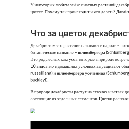
У некоторых любителей комнатных растений декабри
цветет. Почему так происходит и что делать? Давай
Что за цветок декабрис
Декабристом это растение называют в народе – пото
ботаническое название –
шлюмбергера
(Schlumberg
Это род лесных кактусов, которые в природе встре
10 видов, но в домашних условиях выращивают обыч
russelliana) и
шлюмбергера усеченная
(Schlumberg
buckleyi).
В природе декабристы растут на стволах и ветвях дер
состоящие из отдельных сегментов. Цветки располож