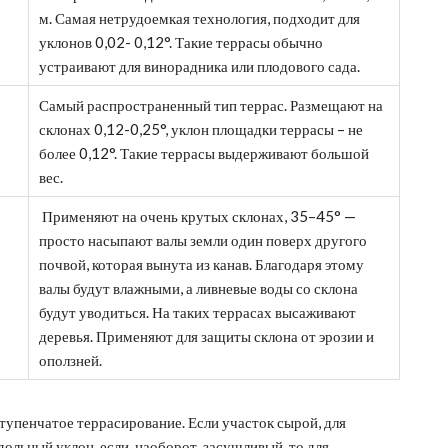
м. Самая нетрудоемкая технология, подходит для
уклонов 0,02- 0,12°. Такие террасы обычно
устраивают для винорадника или плодового сада.
Самый распространенный тип террас. Размещают на
склонах 0,12-0,25°, уклон площадки террасы – не
более 0,12°. Такие террасы выдерживают большой
вес.
При­ме­ня­ют на очень крутых склонах, 35–45° —
просто насыпают валы земли один поверх другого
почвой, которая вынута из канав. Благодаря этому
валы будут влажными, а ливневые воды со склона
будут уводиться. На таких террасах высаживают
деревья. Применяют для защиты склона от эрозии и
оползней.
упенчатое террасирование. Если участок сырой, для
ольный уклон, если, наоборот, засушливый, то для