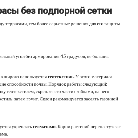
расы без подпорной сетки
жду террасами, тем более серьезные решения для его защиты
дельный угол без армирования 45 градусов, не больше
.
ов широко используется
геотекстиль.
У этого материала
ущие способности почвы. Порядок работы следующий:
у геотекстилем, скрепляя его части скобками, на него
кстиль, затем грунт. Склон рекомендуется засеять газонной
дуется укреплять
геоматами
. Корни растений переплетутся с
ема.