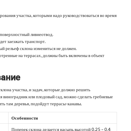
ования участка, которыми надо руководствоваться во время
 поверхностный ливнеотвод.
дет заезжать транспорт.
й рельеф склона измениться не должен.
тренные на террасах, должны быть включены в объект
вание
уклона участка, и задач, которые должно решить
ся виноградник или плодовый сад, можно сделать гребневые
ить там деревья, подойдут террасы-канавы.
Особенности
Поперек склона делается насыпь высотой 0,25 – 0,4