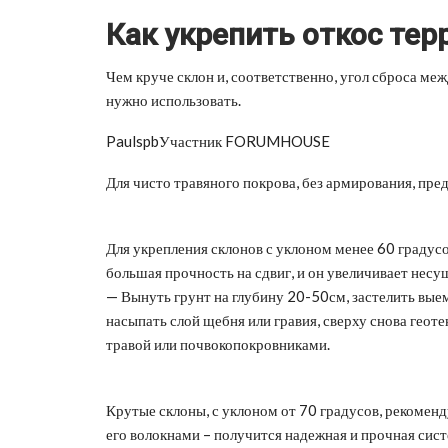
Как укрепить откос тер
Чем круче склон и, соответственно, угол сброса ме
нужно использовать.
PaulspbУчастник FORUMHOUSE
Для чисто травяного покрова, без армирования, пре
Для укрепления склонов с уклоном менее 60 градус
большая прочность на сдвиг, и он увеличивает нес
— Вынуть грунт на глубину 20-50см, застелить выемк
насыпать слой щебня или гравия, сверху снова геоте
травой или почвокопокровниками.
Крутые склоны, с уклоном от 70 градусов, рекомен
его волокнами – получится надежная и прочная сист