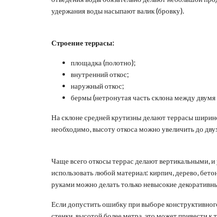
удержания воды насыпают валик (бровку).
Строение террасы:
площадка (полотно);
внутренний откос;
наружный откос;
бермы (нетронутая часть склона между двумя 
На склоне средней крутизны делают террасы шириной
необходимо, высоту откоса можно увеличить до дву
Чаще всего откосы террас делают вертикальными, 
использовать любой материал: кирпич, дерево, бет
руками можно делать только невысокие декоративны
Если допустить ошибку при выборе конструктивног
стенки, высотой более метра, это может привести к 