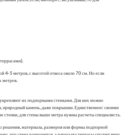
террасами).
 4-5 метров, с высотой откоса около 70 см. Но если
х метров.
и укрепляют их подпорными стенками. Для них можно
он, природный камень, даже покрышки. Единственное: своими
е стенки, для стены выше метра нужны расчеты специалиста.
о решения, материала, размеров или формы подпорной
тому, что стена разрушится, а площадка террасы сползет вниз.