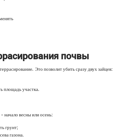
именять
ррасирования почвы
террасирование. Это позволит убить сразу двух зайцев:
ь площадь участка.
– начало весны или осень:
ть грунт;
сева газона.