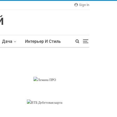
Sign In
Дача
Интерьер И Стиль
тьи