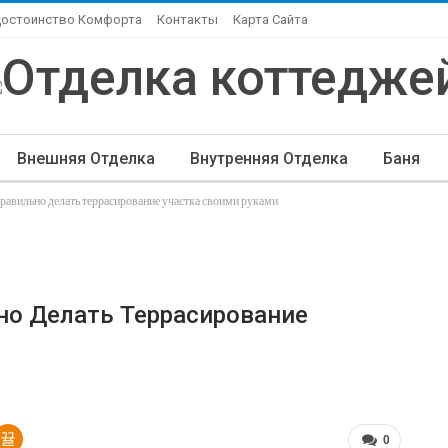
Достоинство Комфорта
Контакты
Карта Сайта
Внешняя Отделка
Внутренняя Отделка
Баня
правильно делать террасирование участка своими руками
ндшафтный Дизайн
Элитная Отделка
Другие Ста
но Делать Террасирование
0