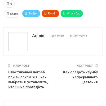
0
Share
Twitter
ReddIt
WhatsApp
Pinterest
Эл. адрес
Telegram
VK
Viber
Print
OK.ru
Admin
3486 Posts
0 Comments
PREV POST
NEXT POST
Пластиковый погреб
Как создать клумбу
при высоком УГВ: как
непрерывного
выбрать и установить,
цветения
чтобы не прогадать