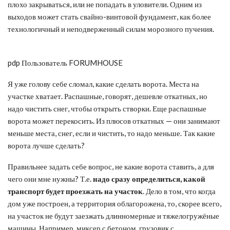
плохо закрываться, или не попадать в уловители. Одним из
выходов может стать свайно-винтовой фундамент, как более
технологичный и неподверженный силам морозного пучения.
pdp Пользователь FORUMHOUSE
Я уже голову себе сломал, какие сделать ворота. Места на
участке хватает. Распашные, говорят, дешевле откатных, но
надо чистить снег, чтобы открыть створки. Еще распашные
ворота может перекосить. Из плюсов откатных — они занимают
меньше места, снег, если и чистить, то надо меньше. Так какие
ворота лучше сделать?
Правильнее задать себе вопрос, не какие ворота ставить, а для
чего они мне нужны? Т.е.
надо сразу определиться, какой
транспорт будет проезжать на участок
. Дело в том, что когда
дом уже построен, а территория облагорожена, то, скорее всего,
на участок не будут заезжать длинномерные и тяжелогружёные
машины. Например, миксер с бетоном, грузовик с