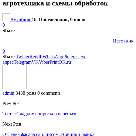
агротехника и схемы обработок
By
admin
On
Понедельник, 9 июля
0
Share
Источник
0
Share
Twitter
ReddIt
WhatsApp
Pinterest
Эл.
адрес
Telegram
VK
Viber
Print
OK.ru
admin
3488 posts
0 comments
Prev Post
Тест: «Сладкие вопросы о варенье»
Next Post
Отделка фасада сайдингом. Новинки рынка