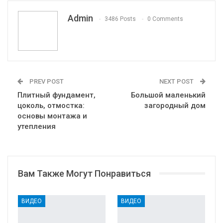
VK
Viber
Print
OK.ru
Admin
3486 Posts
0 Comments
PREV POST
NEXT POST
Плитный фундамент,
Большой маленький
цоколь, отмостка:
загородный дом
основы монтажа и
утепления
Вам Также Могут Понравиться
ВИДЕО
ВИДЕО