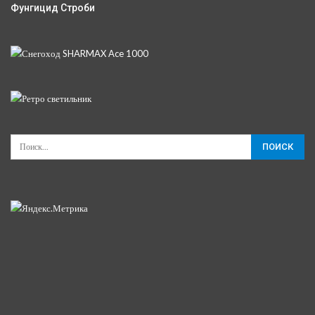
Фунгицид Строби