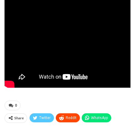
0
Share
Twitter
ReddIt
WhatsApp
Pinterest
Эл. адрес
Telegram