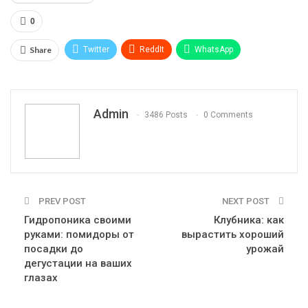
0
Share
Twitter
ReddIt
WhatsApp
Pinterest
Эл. адрес
Telegram
VK
Viber
Print
OK.ru
Admin
3486 Posts
0 Comments
PREV POST
NEXT POST
Гидропоника своими
Клубника: как
руками: помидоры от
вырастить хороший
посадки до
урожай
дегустации на ваших
глазах