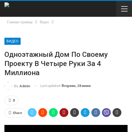
Главная страница
Видео
ВИДЕО
Одноэтажный Дом По Своему
Проекту В Четыре Руки За 4
Миллиона
Last updated
Вторник, 28 июня
By
Admin
0
Share