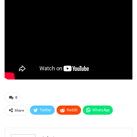
0
Share
Twitter
ReddIt
WhatsApp
Pinterest
Эл. адрес
Telegram
VK
Viber
Print
OK.ru