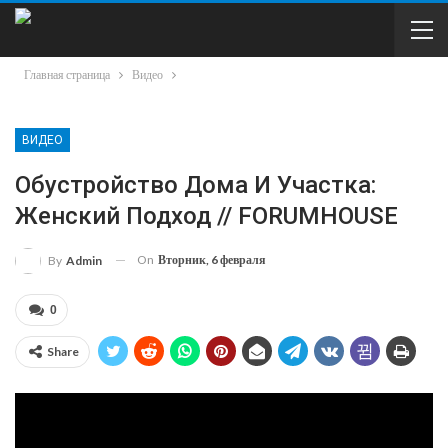
Главная страница
Видео
ВИДЕО
Обустройство Дома И Участка:
Женский Подход // FORUMHOUSE
On
Вторник, 6 февраля
By
Admin
0
Share