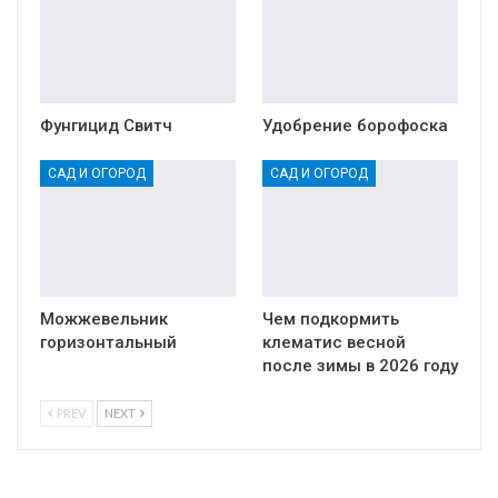
Фунгицид Свитч
Удобрение борофоска
САД И ОГОРОД
САД И ОГОРОД
Можжевельник
Чем подкормить
горизонтальный
клематис весной
после зимы в 2026 году
PREV
NEXT