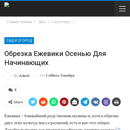
Главная страница
Дача
Сад и огород
САД И ОГОРОД
Обрезка Ежевики Осенью Для
Начинающих
On
Суббота, 9 ноября
By
Admin
0
Share
Ежевика – ближайший родственник малины и, хотя в обрезке
двух этих культур масса различий, есть и кое-что общее.
Давайте выясним, как правильно обрезать ежевику осенью