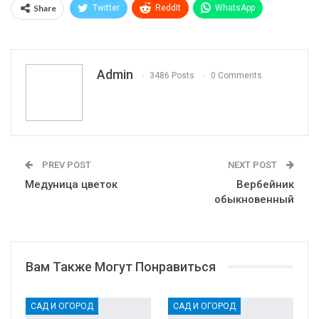
Share
Twitter
ReddIt
WhatsApp
Pinterest
Эл. адрес
Telegram
VK
Viber
Print
OK.ru
Admin
3486 Posts
0 Comments
PREV POST
NEXT POST
Медуница цветок
Вербейник
обыкновенный
Вам Также Могут Понравиться
САД И ОГОРОД
САД И ОГОРОД