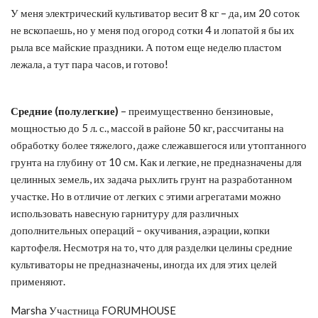
У меня электрический культиватор весит 8 кг – да, им 20 соток
не вскопаешь, но у меня под огород сотки 4 и лопатой я бы их
рыла все майские праздники. А потом еще неделю пластом
лежала, а тут пара часов, и готово!
Средние (полулегкие)
– преимущественно бензиновые,
мощностью до 5 л. с., массой в районе 50 кг, рассчитаны на
обработку более тяжелого, даже слежавшегося или утоптанного
грунта на глубину от 10 см. Как и легкие, не предназначены для
целинных земель, их задача рыхлить грунт на разработанном
участке. Но в отличие от легких с этими агрегатами можно
использовать навесную гарнитуру для различных
дополнительных операций – окучивания, аэрации, копки
картофеля. Несмотря на то, что для разделки целины средние
культиваторы не предназначены, иногда их для этих целей
применяют.
Marsha Участница FORUMHOUSE