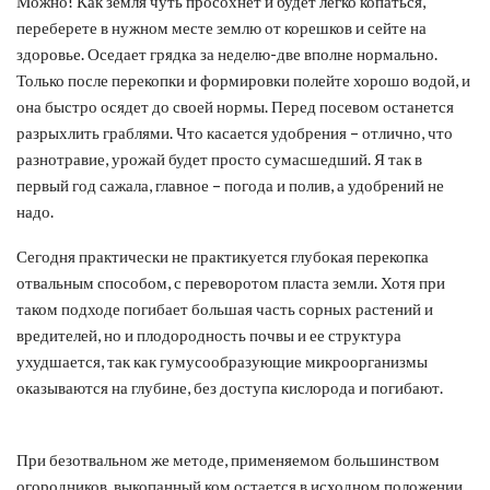
Можно! Как земля чуть просохнет и будет легко копаться,
переберете в нужном месте землю от корешков и сейте на
здоровье. Оседает грядка за неделю-две вполне нормально.
Только после перекопки и формировки полейте хорошо водой, и
она быстро осядет до своей нормы. Перед посевом останется
разрыхлить граблями. Что касается удобрения – отлично, что
разнотравие, урожай будет просто сумасшедший. Я так в
первый год сажала, главное – погода и полив, а удобрений не
надо.
Сегодня практически не практикуется глубокая перекопка
отвальным способом, с переворотом пласта земли. Хотя при
таком подходе погибает большая часть сорных растений и
вредителей, но и плодородность почвы и ее структура
ухудшается, так как гумусообразующие микроорганизмы
оказываются на глубине, без доступа кислорода и погибают.
При безотвальном же методе, применяемом большинством
огородников, выкопанный ком остается в исходном положении.