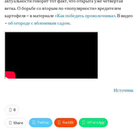
актуальности говорит тот факт, что открыта уже четвертая
ветка. О борьбе со вторым по «популярности» вредителем
картофеля – в материале
«Как победить проволочника»
. В видео
–
об огороде с яблоневым садом
.
Источник
0
Share
Twitter
ReddIt
WhatsApp
Pinterest
Эл. адрес
Telegram