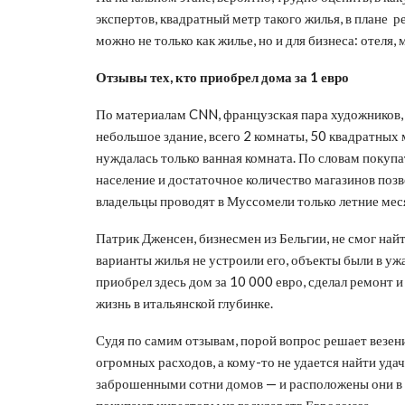
экспертов, квадратный метр такого жилья, в плане 
можно не только как жилье, но и для бизнеса: отеля, 
Отзывы тех, кто приобрел дома за 1 евро
По материалам CNN, французская пара художников, 
небольшое здание, всего 2 комнаты, 50 квадратных
нуждалась только ванная комната. По словам покуп
население и достаточное количество магазинов поз
владельцы проводят в Муссомели только летние мес
Патрик Дженсен, бизнесмен из Бельгии, не смог на
варианты жилья не устроили его, объекты были в у
приобрел здесь дом за 10 000 евро, сделал ремонт 
жизнь в итальянской глубинке.
Судя по самим отзывам, порой вопрос решает везени
огромных расходов, а кому-то не удается найти уда
заброшенными сотни домов — и расположены они в 
покупают инвесторы из государств Евросоюза.