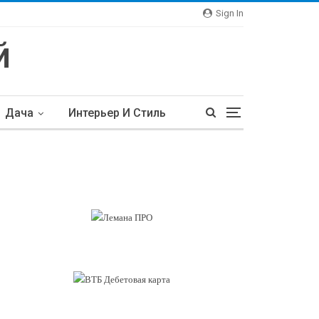
Sign In
Дача
Интерьер И Стиль
тьи