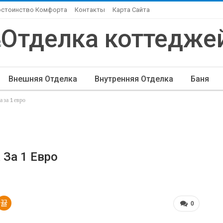
остоинство Комфорта
Контакты
Карта Сайта
Внешняя Отделка
Внутренняя Отделка
Баня
 за 1 евро
ндшафтный Дизайн
Элитная Отделка
Другие Ста
За 1 Евро
0