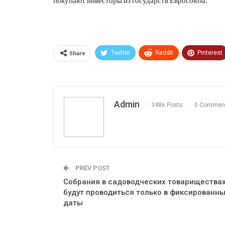
Share
Twitter
ReddIt
Pinterest
Print
OK.ru
Admin
3486 Posts
0 Commen
PREV POST
Собрания в садоводческих товарищества
будут проводиться только в фиксированн
даты