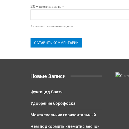
20 − шестнадцать =
Анти-спам: выполните задание
Новые Записи
Фунгицид Свитч
Удобрение борофоска
Можжевельник горизонтальный
Чем подкормить клематис весной