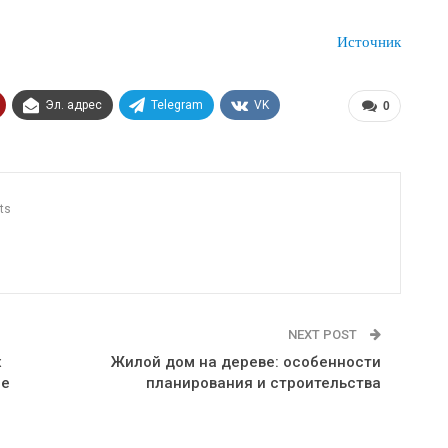
Источник
Эл. адрес
Telegram
VK
0
ts
NEXT POST
х
Жилой дом на дереве: особенности
ые
планирования и строительства