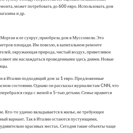
ремонта, может потребовать до 600 евро. Использовать дом
магазина и др.
Морган и ее супруг, приобрела дом в Муссомели. Это
 метров площади. Им повезло, в капитальном ремонте
ателей, окружающая природа, чистый воздух, приветливое
воляют им наслаждаться проведенными здесь днями. Новые
яцы.
йти в Италии подходящий дом за 1 евро. Предложенные
жасном состоянии. Однако он рассказал журналистам CNN, что
и перебрался сюда с женой и 5-тью детьми. Семье нравится
е. Кто-то удачно вкладывается в жилье, не требующее
чный вариант. Так в Италии остаются пустующими,
удивительно красивых местах. Сегодня такие объекты чаще