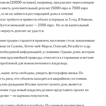
омели (10000 человек), например, предлагают переселенцам
но иметь дополнительный депозит (5000 евро и 7000 евро
 если он займется реставрацией дома в течение
ах требуется привести объект в порядок за 1 год. В Бивоне,
ебуется меньший залог — 2500 евро. Но если капитальный
 вернуть депозит не удастся.
дминистрации стараются привлечь население столь заманчивым
ласти Салеми, Лечче-ней-Марси, Оллолай, Регалбуто и др.
необходимой информацией, условиями. Однако дома, которые
жении красивейшей природы, относятся к старинным и ветхим
 проблемой для новоиспеченного владельца.
, какие лоты свободны, увидеть фотографии жилья. По
ть риск, что объекты находятся в аварийном состоянии.
 или гражданин Италии захочет купить дом, является
ечение года новый владелец должен представить проект по
делки — из кармана покупателя.
какую сумму обойдутся работы. По оценкам независимых