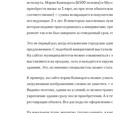
исчезнуть. Мэрии Каммарата (6500 человек) и Мусс
приобрести жилье за 1 евро, но при этом обязатель
соответственно) — сумма возвращается покупателю,
последующих 3-х лет. В некоторых населенных пункт
которая недавно присоединилась к иницивативе, тр
ремонт так и не был завершен за отведенный срок, то
Это не первый раз, когда итальянские городские а
предложением. С подобной инициативой выступали в
На сайтах муниципалитетов можно ознакомиться с 
выставляются на продажу, хоть и находятся в окру
зданиям. Это, по мнению специалистов, может стать
К примеру, на сайте мэрии Каммарата можно узнать
загруженным изображениям сложно не заметить — ес
Видимо поэтому, одним из условий, если иностранец
укрепление здания сразу после приобретения. А в т
реставрации объекта. Все расходы по оформлению с
На начальном этапе, вероятно, трудно оценить, в 