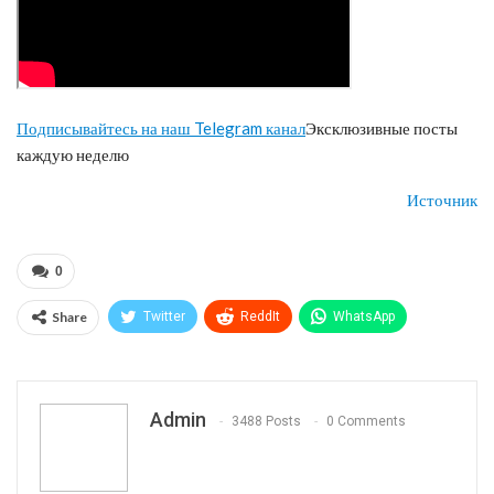
Подписывайтесь на наш Telegram канал
Эксклюзивные посты
каждую неделю
Источник
0
Share
Twitter
ReddIt
WhatsApp
Pinterest
Эл. адрес
Telegram
VK
Viber
Print
OK.ru
Admin
3488 Posts
0 Comments