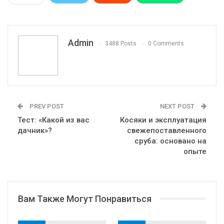
Pinterest
Эл. адрес
Telegram
VK
Viber
Print
OK.ru
Admin
3488 Posts
0 Comments
PREV POST
NEXT POST
Тест: «Какой из вас
Косяки и эксплуатация
дачник»?
свежепоставленного
сруба: основано на
опыте
Вам Также Могут Понравиться