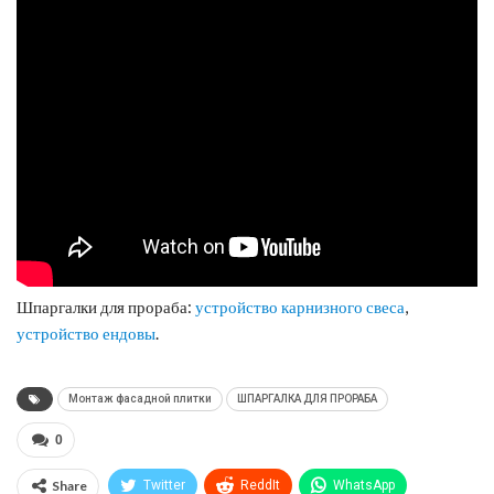
Шпаргалки для прораба:
устройство карнизного свеса
,
устройство ендовы
.
Монтаж фасадной плитки
ШПАРГАЛКА ДЛЯ ПРОРАБА
0
Share
Twitter
ReddIt
WhatsApp