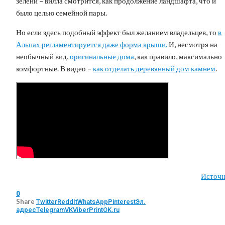
зелени – вилла смотрится, как продолжение ландшафта, что и
было целью семейной пары.
Но если здесь подобный эффект был желанием владельцев, то
в
Альпах регламентируется даже форма крыши.
И, несмотря на
необычный вид,
оригинальные дома
, как правило, максимально
комфортные. В видео –
как отделать деревянный дом камнем
.
Источн
0
Share
Twitter
ReddIt
WhatsApp
Pinterest
Эл.
адрес
Telegram
VK
Viber
Print
OK.ru