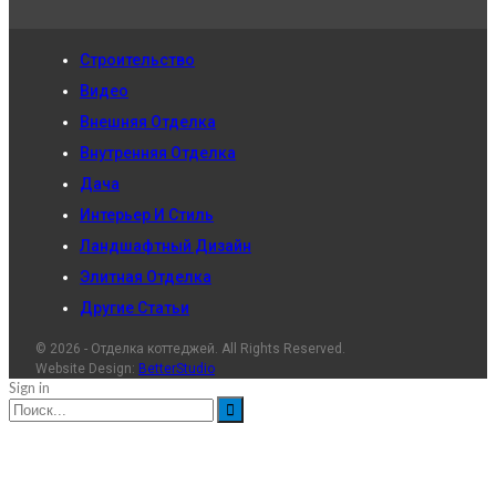
Строительство
Видео
Внешняя Отделка
Внутренняя Отделка
Дача
Интерьер И Стиль
Ландшафтный Дизайн
Элитная Отделка
Другие Статьи
© 2026 - Отделка коттеджей. All Rights Reserved.
Website Design:
BetterStudio
Sign in