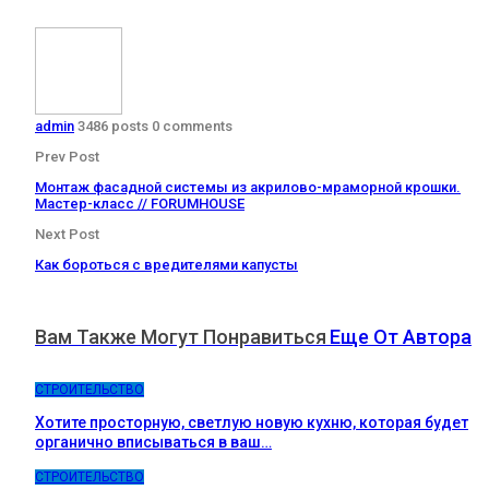
admin
3486 posts
0 comments
Prev Post
Монтаж фасадной системы из акрилово-мраморной крошки.
Мастер-класс // FORUMHOUSE
Next Post
Как бороться с вредителями капусты
Вам Также Могут Понравиться
Еще От Автора
СТРОИТЕЛЬСТВО
Хотите просторную, светлую новую кухню, которая будет
органично вписываться в ваш…
СТРОИТЕЛЬСТВО