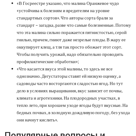
«В Госреестре указано, что малина Оранжевое чудо
«устойчива к болезням и вредителям на уровне
стандартных сортов». Что авторы сорта брали за
стандарт – загадка, разве что самые болезненные. Потому
что эта малина сильно поражается пятнистостью, серой
гнилью, причем, гниют даже незрелые плоды. В жару ее
оккупирует клещ, а тля так просто обожает этот сорт.
Чтобы получить урожай, надо обязательно проводить
профилактические обработки»;
«Что касается вкуса этой малины, то здесь не все
однозначно. Дегустаторы ставят ей низкую оценку, а
садоводы часто восторгаются сладостью ягод. Но тут
дело в условиях выращивания, вкус зависит от почвы,
климата и агротехники. На плодородных участках, в
тепло лето, при хорошем уходе ягоды будут вкусные. На
бедных почвах, в холодную дождливую погоду, без ухода
они начнут кислить».
Популярные вопросы и