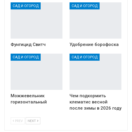
САД И ОГОРОД
САД И ОГОРОД
Фунгицид Свитч
Удобрение борофоска
САД И ОГОРОД
САД И ОГОРОД
Можжевельник
Чем подкормить
горизонтальный
клематис весной
после зимы в 2026 году
PREV
NEXT