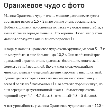
Оранжевое чудо с фото
Малина Оранжевое чудо – очень мощное растение, ее кусты
достигают высоты 1,5 – 2 м, но они не очень раскидистые.
Побеги с шипами, но основная их часть – у основания стебля, а
выше колючек гораздо меньше. Это хорошо. Плохо, что у этой
малины образуется очень много поросли (1).
Плоды у малины Оранжевое чудо очень крупные, массой 5 – 7 г,
но могут быть и еще больше – до 10,2 г. Они необычной ярко-
оранжевой окраски, очень красивые, блестящие, конической
формы с тупой вершиной. Вкус у ягод кисло-сладкий, по
многим отзывам – чудесный, да еще и аромат у них приятный.
Однако дегустаторы ставят им не самую высокую оценку –
всего 4 балла из 5 возможных (1). То есть это хороший вкус, но
он в середине дегустационной шкалы – бывает еще очень
хороший вкус (4,4 – 4,7 балла) и отличный (4,8 – 5 баллов).
А вот урожайность у малина Оранжевое чудо отличная – 110 –