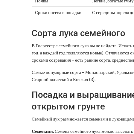
Почвы
Легкие, богатые гум
Сроки посева и посадки
С середины апреля до
Сорта лука семейного
В Госреестре семейного лука вы не найдете. Искать 
год, а каждый год появляются новые). Отличаются он
сроками созревания – есть ранние сорта, среднеспел
Самые популярные сорта – Монастырский, Уральский
Старообрядческий и Княжич (3).
Посадка и выращивание
открытом грунте
Семейный лук размножается семенами и луковицами
Семенами.
Семена семейного лука можно высевать с