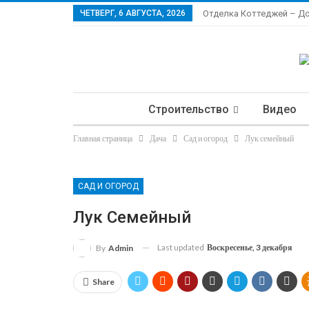
ЧЕТВЕРГ, 6 АВГУСТА, 2026
Отделка Коттеджей – Д
Строительство
Видео
Главная страница
Дача
Сад и огород
Лук семейный
Ла
САД И ОГОРОД
Лук Семейный
Last updated
Воскресенье, 3 декабря
By
Admin
Share