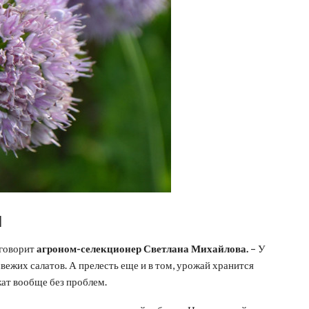
м
 говорит
агроном-селекционер Светлана Михайлова.
– У
свежих салатов. А прелесть еще и в том, урожай хранится
жат вообще без проблем.