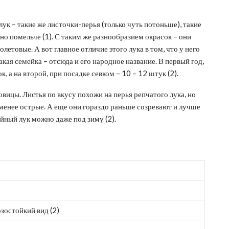
к – такие же листочки-перья (только чуть потоньше), такие
но помельче (1). С таким же разнообразием окрасок – они
летовые. А вот главное отличие этого лука в том, что у него
акая семейка – отсюда и его народное название. В первый год,
к, а на второй, при посадке севком – 10 – 12 штук (2).
овицы. Листья по вкусу похожи на перья репчатого лука, но
 менее острые. А еще они гораздо раньше созревают и лучше
ейный лук можно даже под зиму (2).
зостойкий вид (2)