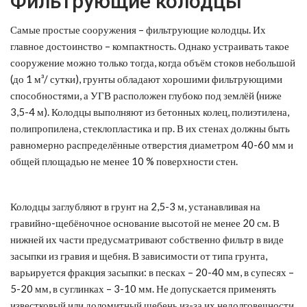
Фильтрующие колодцы
Самые простые сооружения – фильтрующие колодцы. Их
главное достоинство – компактность. Однако устраивать такое
сооружение можно только тогда, когда объём стоков небольшой
(до 1 м³/ сутки), грунты обладают хорошими фильтрующими
способностями, а УГВ расположен глубоко под землёй (ниже
3,5-4 м). Колодцы выполняют из бетонных колец, полиэтилена,
полипропилена, стеклопластика и пр. В их стенах должны быть
равномерно распределённые отверстия диаметром 40-60 мм и
общей площадью не менее 10 % поверхности стен.
Колодцы заглубляют в грунт на 2,5-3 м, устанавливая на
гравийно-щебёночное основание высотой не менее 20 см. В
нижней их части предусматривают собственно фильтр в виде
засыпки из гравия и щебня. В зависимости от типа грунта,
варьируется фракция засыпки: в песках – 20-40 мм, в супесях –
5-20 мм, в суглинках – 3-10 мм. Не допускается применять
известковый или доломитный щебень из-за их недолговечности.