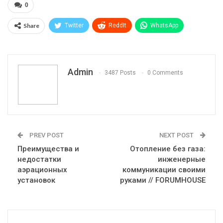
0
Share
Twitter
ReddIt
WhatsApp
Pinterest
Эл. адрес
Telegram
VK
Viber
Print
OK.ru
Admin
3487 Posts
0 Comments
PREV POST
NEXT POST
Преимущества и
Отопление без газа:
недостатки
инженерные
аэрационных
коммуникации своими
установок
руками // FORUMHOUSE