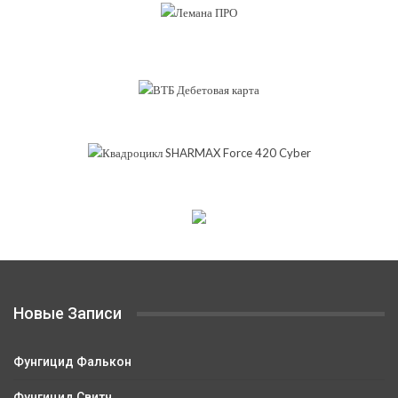
Новые Записи
Фунгицид Фалькон
Фунгицид Свитч