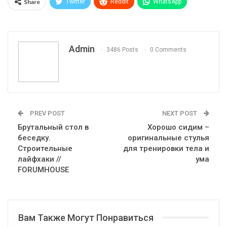
Share
Twitter
ReddIt
WhatsApp
Pinterest
Эл. адрес
Telegram
VK
Viber
Print
OK.ru
Admin
3486 Posts
0 Comments
PREV POST
NEXT POST
Брутальный стол в
Хорошо сидим –
беседку.
оригинальные стулья
Строительные
для тренировки тела и
лайфхаки //
ума
FORUMHOUSE
Вам Также Могут Понравиться