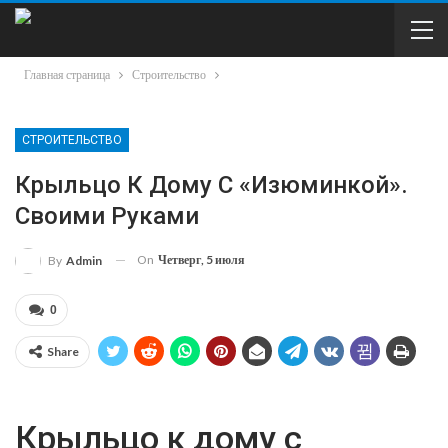
Главная страница
Строительство
СТРОИТЕЛЬСТВО
Крыльцо К Дому С «изюминкой».
Своими Руками
On
Четверг, 5 июля
By
Admin
0
Share
Крыльцо к дому с