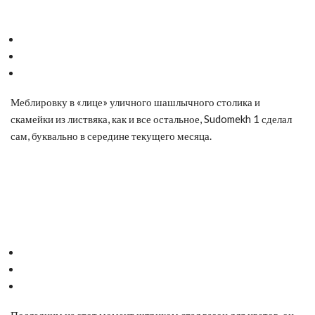
Меблировку в «лице» уличного шашлычного столика и
скамейки из листвяка, как и все остальное, Sudomekh 1 сделал
сам, буквально в середине текущего месяца.
Последним на этот момент штрихом стал вазон для цветов, он