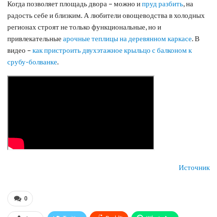
Когда позволяет площадь двора – можно и
пруд разбить
, на
радость себе и близким. А любители овощеводства в холодных
регионах строят не только функциональные, но и
привлекательные
арочные теплицы на деревянном каркасе
. В
видео –
как пристроить двухэтажное крыльцо с балконом к
срубу-болванке
.
Источник
0