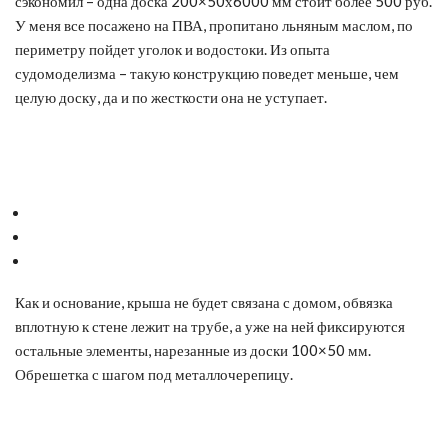
сэкономил – одна доска 200×50х6000 мм стоит более 500 руб.
У меня все посажено на ПВА, пропитано льняным маслом, по
периметру пойдет уголок и водостоки. Из опыта
судомоделизма – такую конструкцию поведет меньше, чем
целую доску, да и по жесткости она не уступает.
Как и основание, крыша не будет связана с домом, обвязка
вплотную к стене лежит на трубе, а уже на ней фиксируются
остальные элементы, нарезанные из доски 100×50 мм.
Обрешетка с шагом под металлочерепицу.