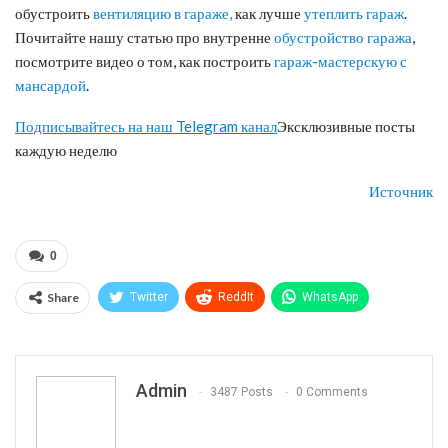
обустроить
вентиляцию в гараже,
как лучше
утеплить гараж
.
Почитайте нашу статью про внутренне
обустройство гаража
,
посмотрите видео о том, как построить
гараж-мастерскую с
мансардой
.
Подписывайтесь на наш Telegram канал
Эксклюзивные посты
каждую неделю
Источник
0
Share
Twitter
ReddIt
WhatsApp
Pinterest
Эл. адрес
Telegram
VK
Viber
Print
OK.ru
Admin
3487 Posts
0 Comments