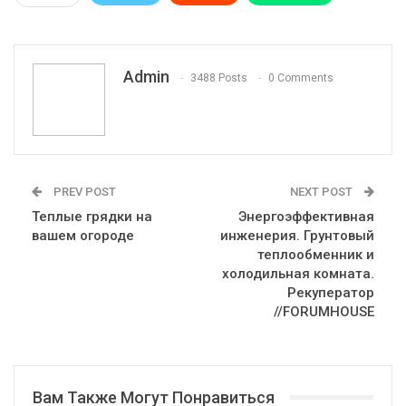
Pinterest
Эл. адрес
Telegram
VK
Viber
Print
OK.ru
Admin
3488 Posts
0 Comments
PREV POST
NEXT POST
Теплые грядки на
Энергоэффективная
вашем огороде
инженерия. Грунтовый
теплообменник и
холодильная комната.
Рекуператор
//FORUMHOUSE
Вам Также Могут Понравиться