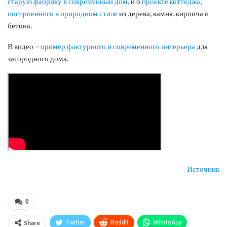
старую фабрику в современный дом
, и о
проекте коттеджа,
построенного в природном стиле
из дерева, камня, кирпича и
бетона.
В видео –
пример фактурного и современного интерьера
для
загородного дома.
Источник
0
Share
Twitter
ReddIt
WhatsApp