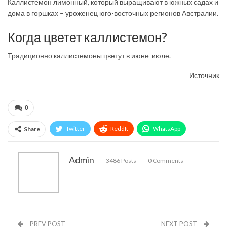
Каллистемон лимонный, который выращивают в южных садах и
дома в горшках – уроженец юго-восточных регионов Австралии.
Когда цветет каллистемон?
Традиционно каллистемоны цветут в июне-июле.
Источник
0
Twitter
ReddIt
WhatsApp
Share
Pinterest
Эл. адрес
Telegram
Admin
3486 Posts
0 Comments
VK
Viber
Print
OK.ru
PREV POST
NEXT POST