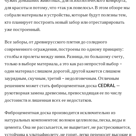
для красоты и потому, что «так уж повелось». В этом обзоре мы
собрали материалы и устройства, которые будут полезны тем,
кто планирует построить новый забор или отреставрировать
уже построенный.
Все заборы, от древнерусского плетня до солидного
современного ограждения, построены по одному принципу:
столбы и пролеты между ними. Разница, по большому счету,
только в выборе материала, а это как раз непростой выбор –
один материал слишком дорогой, другой кажется слишком
заурядным, скучным, третий – недолговечным. Отличным
решением может стать фиброцементная доска
CEDRAL
—
рукотворная замена древесины, превосходящая ее по числу
достоинств и лишенная всех ее недостатков.
Фиброцементная доска производится исключительно из
натуральных компонентов: волокон целлюлозы, песка, воды и
цемента. Она не рассыхается, не выцветает, не растрескивается,
устойчива к ультрафиолету, не горит, легко переносит высокие и