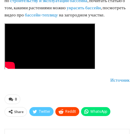
по
строительству и эксплуатации бассейна
, почитать статью о
том, какими растениями можно
украсить бассейн
, посмотреть
видео про
бассейн-теплицу
на загородном участке.
Источник
0
Share
Twitter
ReddIt
WhatsApp
Pinterest
Эл. адрес
Telegram