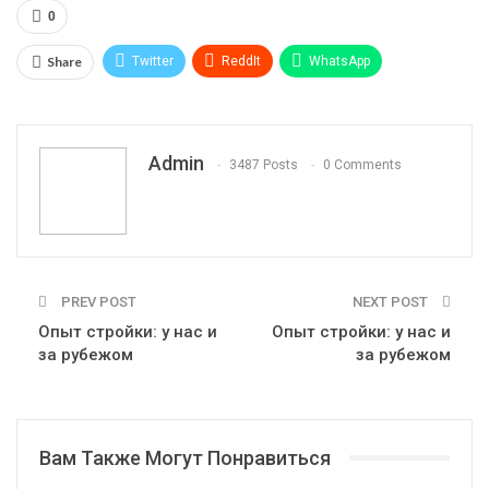
0
Share
Twitter
ReddIt
WhatsApp
Pinterest
Эл. адрес
Telegram
VK
Viber
Print
OK.ru
Admin
3487 Posts
0 Comments
PREV POST
NEXT POST
Опыт стройки: у нас и
Опыт стройки: у нас и
за рубежом
за рубежом
Вам Также Могут Понравиться