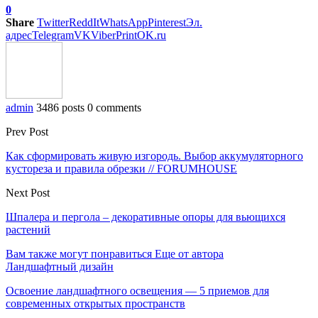
0
Share
Twitter
ReddIt
WhatsApp
Pinterest
Эл.
адрес
Telegram
VK
Viber
Print
OK.ru
admin
3486 posts
0 comments
Prev Post
Как сформировать живую изгородь. Выбор аккумуляторного
кустореза и правила обрезки // FORUMHOUSE
Next Post
Шпалера и пергола – декоративные опоры для вьющихся
растений
Вам также могут понравиться
Еще от автора
Ландшафтный дизайн
Освоение ландшафтного освещения — 5 приемов для
современных открытых пространств