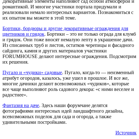
Декоративные элементы наполняют сад особой атмосферой и
романтикой. И многие участники портала придумали и
реализовали немало интересных вариантов. Познакомиться с
их опытом вы можете в этой теме.
Бортики, бордюры и другие декоративные ограждения для
цветников и грядок
. Бортики – это не только ограда для клумб
и грядок. Они тоже вносят немалую лепту в украшение дачи.
Из списанных труб и листов, остатков черепицы и фасадного
сайдинга, камня и других материалов участники
FORUMHOUSE делают интересные ограждения. Подсмотрим
их решения.
Пугало и «чудики» садовые
. Пугало, когда-то — неизменный
атрибут огородов, казалось, уже ушел в прошлое. И все же,
многие дачники делают всевозможных «чудиков», которые
все чаще выполняют роль садового декора: «с ними веселее и
радостнее».
Фантазия на даче
. Здесь наши форумчане делятся
фотографиями интересных идей ландшафтного дизайна,
всевозможных поделок для сада и огорода, а также
удивительными постройками.
Источник