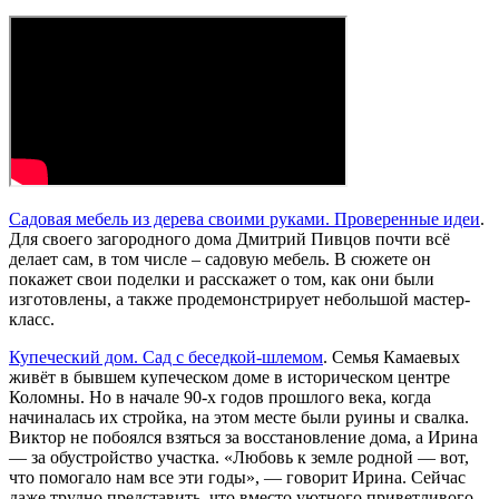
Садовая мебель из дерева своими руками. Проверенные идеи
.
Для своего загородного дома Дмитрий Пивцов почти всё
делает сам, в том числе – садовую мебель. В сюжете он
покажет свои поделки и расскажет о том, как они были
изготовлены, а также продемонстрирует небольшой мастер-
класс.
Купеческий дом. Сад с беседкой-шлемом
. Семья Камаевых
живёт в бывшем купеческом доме в историческом центре
Коломны. Но в начале 90-х годов прошлого века, когда
начиналась их стройка, на этом месте были руины и свалка.
Виктор не побоялся взяться за восстановление дома, а Ирина
— за обустройство участка. «Любовь к земле родной — вот,
что помогало нам все эти годы», — говорит Ирина. Сейчас
даже трудно представить, что вместо уютного приветливого