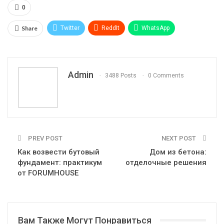
0
Share
Twitter
ReddIt
WhatsApp
Pinterest
Эл. адрес
Telegram
VK
Viber
Print
OK.ru
Admin
3488 Posts
0 Comments
PREV POST
NEXT POST
Как возвести бутовый
Дом из бетона:
фундамент: практикум
отделочные решения
от FORUMHOUSE
Вам Также Могут Понравиться