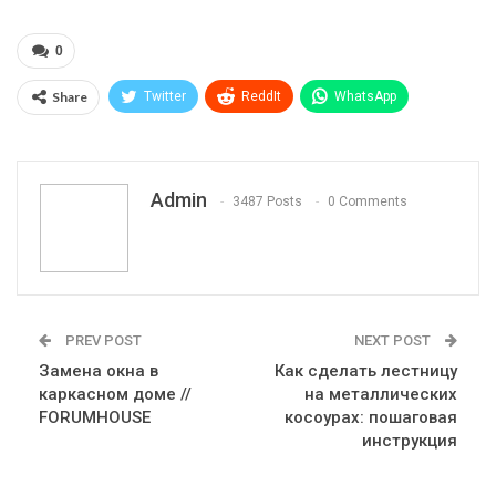
0
Share
Twitter
ReddIt
WhatsApp
Pinterest
Эл. адрес
Telegram
VK
Viber
Print
OK.ru
Admin
3487 Posts
0 Comments
PREV POST
NEXT POST
Замена окна в
Как сделать лестницу
каркасном доме //
на металлических
FORUMHOUSE
косоурах: пошаговая
инструкция