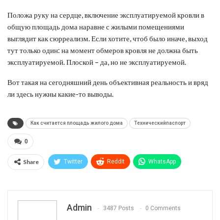
Положа руку на сердце, включение эксплуатируемой кровли в
общую площадь дома наравне с жилыми помещениями
выглядит как сюрреализм. Если хотите, чтоб было иначе, выход
тут только один: на момент обмеров кровля не должна быть
эксплуатируемой. Плоской – да, но не эксплуатируемой.
Вот такая на сегодняшний день объективная реальность и вряд
ли здесь нужны какие-то выводы.
Как считается площадь жилого дома
Техническийпаспорт
0
Share
Twitter
ReddIt
WhatsApp
Pinterest
Эл. адрес
Telegram
VK
Viber
Print
OK.ru
Admin
3487 Posts
0 Comments