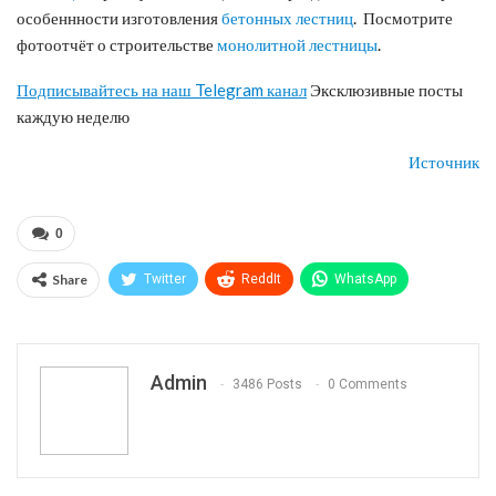
особеннности изготовления
бетонных лестниц
.
Посмотрите
фотоотчёт о строительстве
монолитной лестницы
.
Подписывайтесь на наш Telegram канал
Эксклюзивные посты
каждую неделю
Источник
0
Share
Twitter
ReddIt
WhatsApp
Pinterest
Эл. адрес
Telegram
VK
Viber
Print
OK.ru
Admin
3486 Posts
0 Comments