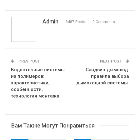
Pinterest
Эл. адрес
Telegram
VK
Viber
Print
OK.ru
Admin
3487 Posts
0 Comments
PREV POST
NEXT POST
Водосточные системы
Сэндвич дымоход:
из полимеров:
правила выбора
характеристики,
дымоходной системы
особенности,
технология монтажа
Вам Также Могут Понравиться