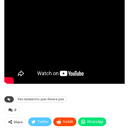
Как превратить дом-баню в дом
0
Share
Twitter
ReddIt
WhatsApp