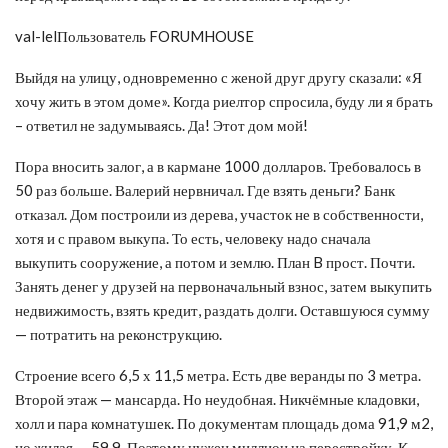
val-lelПользователь FORUMHOUSE
Выйдя на улицу, одновременно с женой друг другу сказали: «Я
хочу жить в этом доме». Когда риелтор спросила, буду ли я брать
– ответил не задумываясь. Да! Этот дом мой!
Пора вносить залог, а в кармане 1000 долларов. Требовалось в
50 раз больше. Валерий нервничал. Где взять деньги? Банк
отказал. Дом построили из дерева, участок не в собственности,
хотя и с правом выкупа. То есть, человеку надо сначала
выкупить сооружение, а потом и землю. План B прост. Почти.
Занять денег у друзей на первоначальный взнос, затем выкупить
недвижимость, взять кредит, раздать долги. Оставшуюся сумму
— потратить на реконструкцию.
Строение всего 6,5 х 11,5 метра. Есть две веранды по 3 метра.
Второй этаж — мансарда. Но неудобная. Никчёмные кладовки,
холл и пара комнатушек. По документам площадь дома 91,9 м2,
но жилая — 59,9. Поэтому нужен миллион на перестройку. К