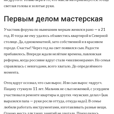
светлая голова и золотые руки.
Первым делом мастерская
Участник форума по нынешним меркам женился рано — в 21
год. И тогда же ему удалось обзавестись квартирой в Северной
столице. Да, однокомнатной, зато собственной и в красивом
городе. Счастье! Через год на свет появился сын. Радости
прибавилось. Впереди ждали нелёгкие времена, павловская
реформа, когда россияне вдруг стали «миллионерами». Но семья
справлялась с невзгодами, всего хватало. До определённого
момента.
Отец вдруг осознал, что сын вырос. Или сын вырос «вдруг».
Пацану стукнуло 11 лет. Мальчик не слыл неженкой, с усердием
участвовал в ремонте квартиры и других «мужских делах» (как
выразился папа — руки росли оттуда, откуда надо). В семье
любили работать инструментами, изготавливать разные вещи.
Однако места для таких занятий не хватало. Приходилось