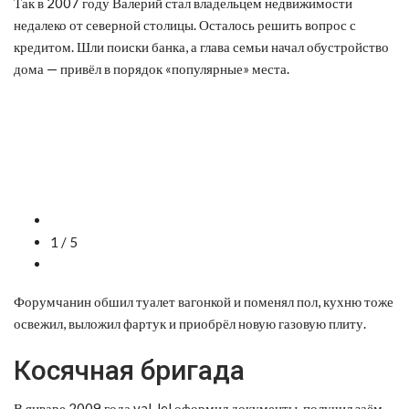
Так в 2007 году Валерий стал владельцем недвижимости
недалеко от северной столицы. Осталось решить вопрос с
кредитом. Шли поиски банка, а глава семьи начал обустройство
дома — привёл в порядок «популярные» места.
1 / 5
Форумчанин обшил туалет вагонкой и поменял пол, кухню тоже
освежил, выложил фартук и приобрёл новую газовую плиту.
Косячная бригада
В январе 2009 года val-lel оформил документы, получил заём.