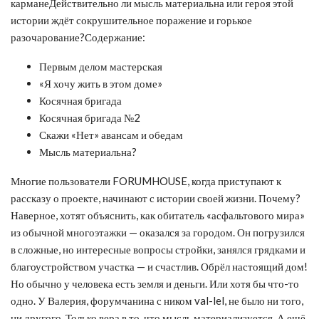
карманеДействительно ли мысль материальна или героя этой
истории ждёт сокрушительное поражение и горькое
разочарование?Содержание:
Первым делом мастерская
«Я хочу жить в этом доме»
Косячная бригада
Косячная бригада №2
Скажи «Нет» авансам и обедам
Мысль материальна?
Многие пользователи FORUMHOUSE, когда приступают к
рассказу о проекте, начинают с истории своей жизни. Почему?
Наверное, хотят объяснить, как обитатель «асфальтового мира»
из обычной многоэтажки — оказался за городом. Он погрузился
в сложные, но интересные вопросы стройки, занялся грядками и
благоустройством участка — и счастлив. Обрёл настоящий дом!
Но обычно у человека есть земля и деньги. Или хотя бы что-то
одно. У Валерия, форумчанина с ником val-lel, не было ни того,
ни другого. Только вера в то, что мысль материализуется. А ещё