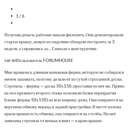
1 / 6
Получив деньги, рабочие начали филонить. Они демонтировали
старую крышу, новую из ондулина обещали построить за 3
недели, а справились за… Сначала о конструктиве.
val-lelПользователь FORUMHOUSE
Мне нравилась длинная коньковая ферма, которую не собирался
ничем зашивать, поэтому делали её из сухой строганной доски.
Стропила – фермы — доска 50х150, проставки из неё же. Прямо
на пол прежнего второго этажа положили балки перекрытия
(также фермы 50х150) на всю ширину дома. Они опираются на
верхнюю обвязку веранд и задней пристройки. В месте излома
крыла крыши есть обвязка, она опирается на столбы. На неё
завязаны стропила от конька и вниз — к краю крыши.