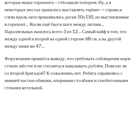
которые выше горизонта – стёсывали топором. Ну, а в
некоторых местах пришлось выставлять «щёки» — справа и
слева вдоль лаги пришивались доски 50х150, но выставленные
в горизонт… Косяк ещё был в шаге между лагами…
Параллельных нашлось всего 3 из 12… Самый кайф в том, что
между одной и второй на одной стороне 68 см, а на другой
между ними же 47…
Форумчанин пришёл к выводу, что требовать соблюдения норм
стоило жёстче и не стесняться наказывать рублём. Повезло ли
со второй бригадой? К сожалению, нет. Ребята справились с
нижней частью обвязки, опорными столбами и газобетонными
стенами котельной.