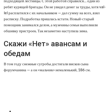
подходящей лестницы. С этой работой справился… один из
ребят курящей бригады. Он не увидел денег за труды, хотя val-
lel расплатился с их начальником — дал сумму на всех, взял
расписку. Подработка пришлась кстати. Новый-старый
помощник занимался делом, а мужчины семьи выполнили
обшивку пристроек. Так незаметно наступила зима.
Скажи «Нет» авансам и
обедам
В том году снежные сугробы достигали висков сына
форумчанина — а он «мальчик» немаленький, 186 см.