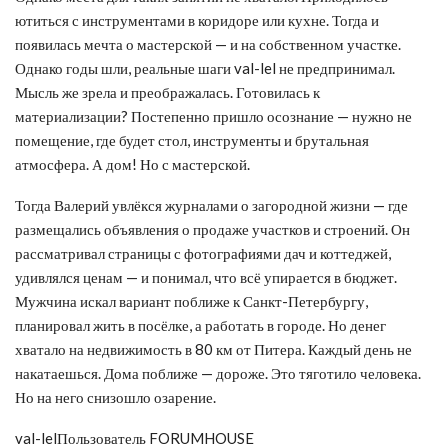
ютиться с инструментами в коридоре или кухне. Тогда и
появилась мечта о мастерской — и на собственном участке.
Однако годы шли, реальные шаги val-lel не предпринимал.
Мысль же зрела и преображалась. Готовилась к
материализации? Постепенно пришло осознание — нужно не
помещение, где будет стол, инструменты и брутальная
атмосфера. А дом! Но с мастерской.
Тогда Валерий увлёкся журналами о загородной жизни — где
размещались объявления о продаже участков и строений. Он
рассматривал страницы с фотографиями дач и коттеджей,
удивлялся ценам — и понимал, что всё упирается в бюджет.
Мужчина искал вариант поближе к Санкт-Петербургу,
планировал жить в посёлке, а работать в городе. Но денег
хватало на недвижимость в 80 км от Питера. Каждый день не
накатаешься. Дома поближе — дороже. Это тяготило человека.
Но на него снизошло озарение.
val-lelПользователь FORUMHOUSE