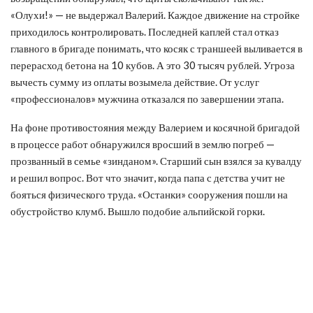
«Олухи!» — не выдержал Валерий. Каждое движение на стройке
приходилось контролировать. Последней каплей стал отказ
главного в бригаде понимать, что косяк с траншеей выливается в
перерасход бетона на 10 кубов. А это 30 тысяч рублей. Угроза
вычесть сумму из оплаты возымела действие. От услуг
«профессионалов» мужчина отказался по завершении этапа.
На фоне противостояния между Валерием и косячной бригадой
в процессе работ обнаружился вросший в землю погреб —
прозванный в семье «зинданом». Старший сын взялся за кувалду
и решил вопрос. Вот что значит, когда папа с детства учит не
бояться физического труда. «Останки» сооружения пошли на
обустройство клумб. Вышло подобие альпийской горки.