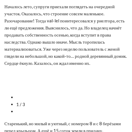
Началось лето, супруги приехали поглядеть на очередной
участок. Оказалось, что строение совсем маленькое.
Разочарование! Тогда val-lel поинтересовался у риелтора, есть
ли ещё предложения. Выяснилось, что да. Но владелец начнёт
продавать собственность осенью, когда вступит в права
наследства. Однако вышло иначе. Мысль торопилась
материализоваться. Уже через неделю пользователь с женой
глядели на небольшой, но какой-то… родной деревянный домик.
Сердце ёкнуло. Казалось, он ждал именно их.
1 / 3
Старенький, но милый и уютный, с номером 8 и с 8 берёзами
перед крыльцом. А ещё и 15 соток земли в придачу.