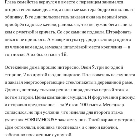
Глава семейства вернулся и вместе с первенцем занимался
второстепенными делами, а нанятые мастера бодро выполняли
обшивку. В те дни пользователь заказал окна на первый этаж,
приобрёл садовые качели, радовался, что не нужно бегать ни за
кем с рулеткой и кричать. Со сроками не подвели. Штрафовать
никого не пришлось. А маляр-штукатур, родственница одного
из членов команды, замазала шпатлёвкой места крепления — в
тон доске. А их было тысяч 18.
Остекление дома прошло интересно. Окон 9, три по одной
стороне, 2 по другой и одно широкое. Пользователь не скупился
и заказал энергосберегающие стеклопакеты в деревянной раме.
Дорого, поэтому сначала решил «порадовать» первый этаж, а
потом второй. Цены компаний смущали. И форумчанин рискнул
и отправил предложение — за 9 окон 100 тысяч. Менеджер
согласился, но при условии, что изделия для второго этажа
участник FORUMHOUSE закажет у них. Такой вариант устроил.
Дом остеклили, обшивка «поспевала», а с нею и кабачки,
заботливо посаженные супругой.