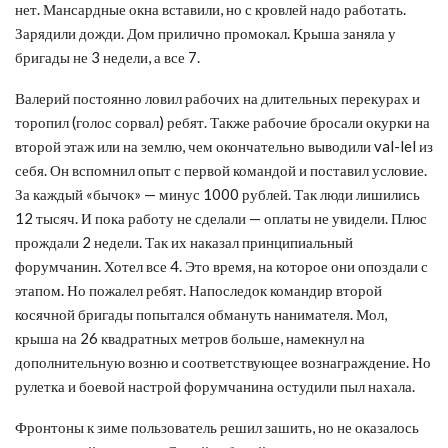
нет. Мансардные окна вставили, но с кровлей надо работать.
Зарядили дожди. Дом прилично промокал. Крыша заняла у
бригады не 3 недели, а все 7.
Валерий постоянно ловил рабочих на длительных перекурах и
торопил (голос сорвал) ребят. Также рабочие бросали окурки на
второй этаж или на землю, чем окончательно выводили val-lel из
себя. Он вспомнил опыт с первой командой и поставил условие.
За каждый «бычок» — минус 1000 рублей. Так люди лишились
12 тысяч. И пока работу не сделали — оплаты не увидели. Плюс
прождали 2 недели. Так их наказал принципиальный
форумчанин. Хотел все 4. Это время, на которое они опоздали с
этапом. Но пожалел ребят. Напоследок командир второй
косячной бригады попытался обмануть нанимателя. Мол,
крыша на 26 квадратных метров больше, намекнул на
дополнительную возню и соответствующее вознаграждение. Но
рулетка и боевой настрой форумчанина остудили пыл нахала.
Фронтоны к зиме пользователь решил зашить, но не оказалось