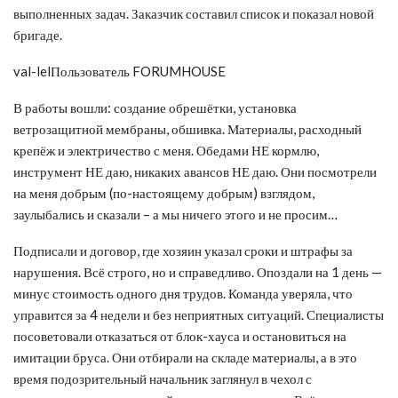
выполненных задач. Заказчик составил список и показал новой
бригаде.
val-lelПользователь FORUMHOUSE
В работы вошли: создание обрешётки, установка
ветрозащитной мембраны, обшивка. Материалы, расходный
крепёж и электричество с меня. Обедами НЕ кормлю,
инструмент НЕ даю, никаких авансов НЕ даю. Они посмотрели
на меня добрым (по-настоящему добрым) взглядом,
заулыбались и сказали – а мы ничего этого и не просим…
Подписали и договор, где хозяин указал сроки и штрафы за
нарушения. Всё строго, но и справедливо. Опоздали на 1 день —
минус стоимость одного дня трудов. Команда уверяла, что
управится за 4 недели и без неприятных ситуаций. Специалисты
посоветовали отказаться от блок-хауса и остановиться на
имитации бруса. Они отбирали на складе материалы, а в это
время подозрительный начальник заглянул в чехол с