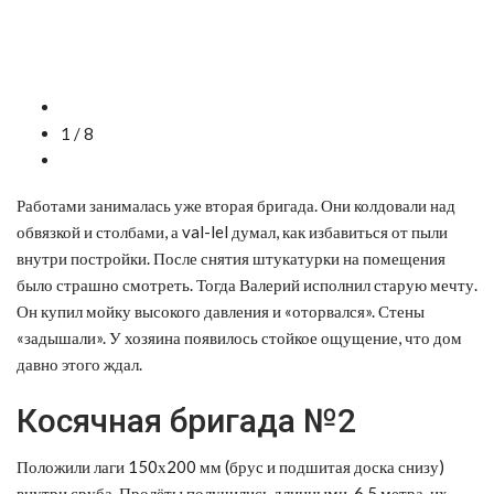
1 / 8
Работами занималась уже вторая бригада. Они колдовали над
обвязкой и столбами, а val-lel думал, как избавиться от пыли
внутри постройки. После снятия штукатурки на помещения
было страшно смотреть. Тогда Валерий исполнил старую мечту.
Он купил мойку высокого давления и «оторвался». Стены
«задышали». У хозяина появилось стойкое ощущение, что дом
давно этого ждал.
Косячная бригада №2
Положили лаги 150х200 мм (брус и подшитая доска снизу)
внутри сруба. Пролёты получились длинными, 6,5 метра, их