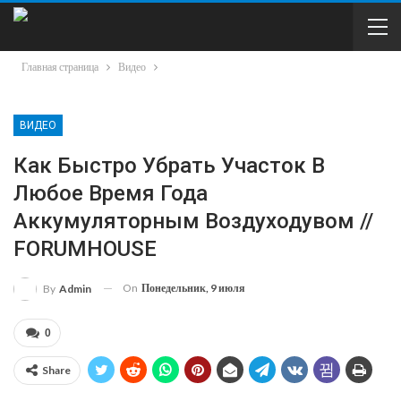
Главная страница
Видео
ВИДЕО
Как Быстро Убрать Участок В
Любое Время Года
Аккумуляторным Воздуходувом //
FORUMHOUSE
On
Понедельник, 9 июля
By
Admin
0
Share