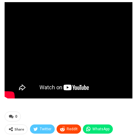
0
Share
Twitter
ReddIt
WhatsApp