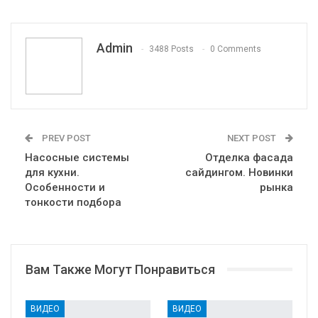
Pinterest
Эл. адрес
Telegram
VK
Viber
Print
OK.ru
Admin
3488 Posts
0 Comments
PREV POST
NEXT POST
Насосные системы
Отделка фасада
для кухни.
сайдингом. Новинки
Особенности и
рынка
тонкости подбора
Вам Также Могут Понравиться
ВИДЕО
ВИДЕО