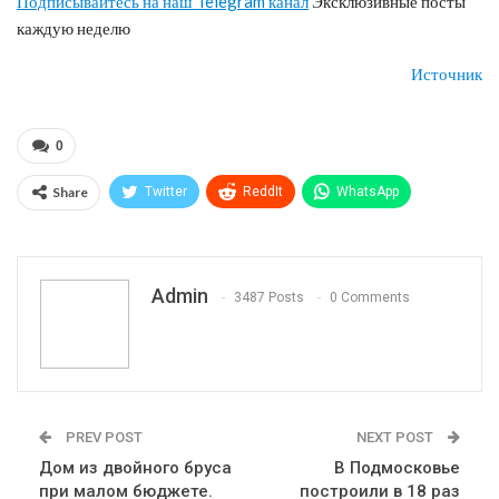
Подписывайтесь на наш Telegram канал
Эксклюзивные посты
каждую неделю
Источник
0
Share
Twitter
ReddIt
WhatsApp
Pinterest
Эл. адрес
Telegram
VK
Viber
Print
OK.ru
Admin
3487 Posts
0 Comments
PREV POST
NEXT POST
Дом из двойного бруса
В Подмосковье
при малом бюджете.
построили в 18 раз