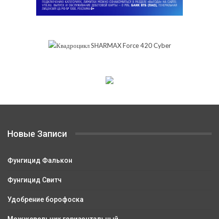
Новые Записи
Фунгицид Фалькон
Фунгицид Свитч
Удобрение борофоска
Можжевельник горизонтальный