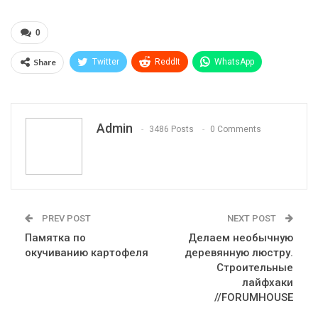
0
Share
Twitter
ReddIt
WhatsApp
Pinterest
Эл. адрес
Telegram
VK
Viber
Print
OK.ru
Admin
3486 Posts
0 Comments
PREV POST
NEXT POST
Памятка по
Делаем необычную
окучиванию картофеля
деревянную люстру.
Строительные
лайфхаки
//FORUMHOUSE