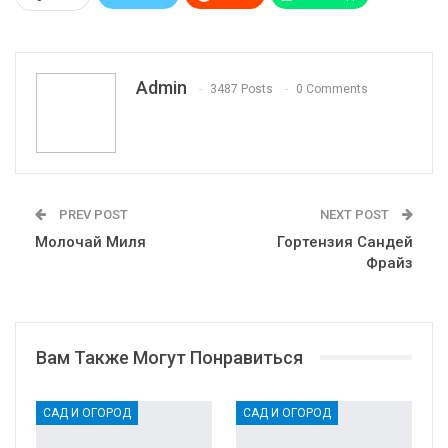
Pinterest
Эл. адрес
Telegram
VK
Viber
Print
OK.ru
Admin
3487 Posts
0 Comments
PREV POST
NEXT POST
Молочай Миля
Гортензия Сандей
Фрайз
Вам Также Могут Понравиться
САД И ОГОРОД
САД И ОГОРОД