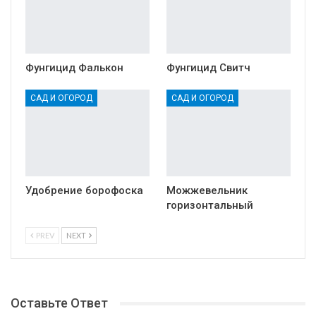
Фунгицид Фалькон
Фунгицид Свитч
САД И ОГОРОД
САД И ОГОРОД
Удобрение борофоска
Можжевельник
горизонтальный
PREV
NEXT
Оставьте Ответ