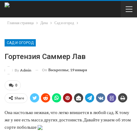
Главная страница
Дача
Сад и огород
САД И ОГОРОД
Гортензия Саммер Лав
On
Воскресенье, 19 января
By
Admin
0
Share
Она настолько нежная, что легко впишется в любой сад. К тому
же у нее есть масса других достоинств. Давайте узнаем об этом
сорте побольше